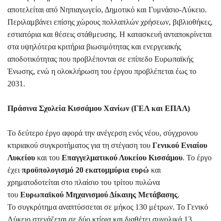
αποτελείται από Νηπιαγωγείο, Δημοτικό και Γυμνάσιο-Λύκειο.
Περιλαμβάνει επίσης χώρους πολλαπλών χρήσεων, βιβλιοθήκες,
εστιατόρια και θέσεις στάθμευσης. Η κατασκευή ανταποκρίνεται
στα υψηλότερα κριτήρια βιωσιμότητας και ενεργειακής
αποδοτικότητας που προβλέπονται σε επίπεδο Ευρωπαϊκής
Ένωσης, ενώ η ολοκλήρωση του έργου προβλέπεται έως το
2031.
Πράσινα Σχολεία Κισσάμου Χανίων (ΓΕΛ και ΕΠΑΛ)
Το δεύτερο έργο αφορά την ανέγερση ενός νέου, σύγχρονου
κτιριακού συγκροτήματος για τη στέγαση του
Γενικού Ενιαίου
Λυκείου
και του
Επαγγελματικού Λυκείου Κισσάμου
. Το έργο
έχει
προϋπολογισμό 20 εκατομμύρια ευρώ
και
χρηματοδοτείται στο πλαίσιο του τρίτου πυλώνα
του
Ευρωπαϊκού Μηχανισμού Δίκαιης Μετάβασης
.
Το συγκρότημα αναπτύσσεται σε μήκος 130 μέτρων. Το Γενικό
Λύκειο στεγάζεται σε δύο κτίρια και διαθέτει συνολικά 13