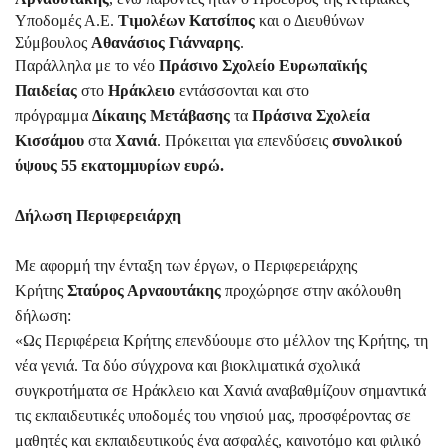
Υποδομές Α.Ε.
Τιμολέων Κατσίπος
και ο Διευθύνων
Σύμβουλος
Αθανάσιος Γιάνναρης
.
Παράλληλα με το νέο
Πράσινο Σχολείο Ευρωπαϊκής
Παιδείας
στο
Ηράκλειο
εντάσσονται και στο
πρόγραμμα
Δίκαιης Μετάβασης
τα
Πράσινα Σχολεία
Κισσάμου
στα
Χανιά
. Πρόκειται για επενδύσεις
συνολικού
ύψους 55 εκατομμυρίων ευρώ.
Δήλωση Περιφερειάρχη
Με αφορμή την ένταξη των έργων, ο Περιφερειάρχης
Κρήτης
Σταύρος Αρναουτάκης
προχώρησε στην ακόλουθη
δήλωση:
«Ως Περιφέρεια Κρήτης επενδύουμε στο μέλλον της Κρήτης, τη
νέα γενιά. Τα δύο σύγχρονα και βιοκλιματικά σχολικά
συγκροτήματα σε Ηράκλειο και Χανιά αναβαθμίζουν σημαντικά
τις εκπαιδευτικές υποδομές του νησιού μας, προσφέροντας σε
μαθητές και εκπαιδευτικούς ένα ασφαλές, καινοτόμο και φιλικό