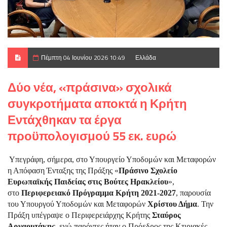
Πέμπτη 04 Ιουνίου 2026 10:49
Ελλάδα
Δύο νέα, «πράσινα» σχολικά
συγκροτήματα αποκτά η Κρήτη
Εντάχθηκαν τα έργα
προϋπολογισμού 55 εκ. ευρώ
Υπεγράφη, σήμερα, στο Υπουργείο Υποδομών και Μεταφορών
η Απόφαση Ένταξης της Πράξης «
Πράσινο Σχολείο
Ευρωπαϊκής Παιδείας στις Βούτες Ηρακλείου
»,
στο
Περιφερειακό Πρόγραμμα Κρήτη 2021-2027
, παρουσία
του Υπουργού Υποδομών και Μεταφορών
Χρίστου Δήμα
. Την
Πράξη υπέγραψε ο Περιφερειάρχης Κρήτης
Σταύρος
Αρναουτάκης
, ενώ παρόντες ήταν ο Πρόεδρος της Κτιριακές