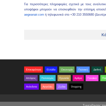
Για περισσότερες πληροφορίες σχετικά με τους αναλυτι
υποψήφιοι μπορούν να επισκεφθούν την επίσημη ιστοσε
aegeanair.com
ή τηλεφωνικά στο +30 210 3550680 (Δευτέρα
Κά
Επικαιρότητα
Ελλάδα
Οικονομία
Πολιτική
Διεθνή
Απόψεις
Πολιτισμός
Εργασία
Άρθρα
Γυναίκα
Παι
Ανέκδοτα
Αγγελίες
Ζώδια
Shopping
Συνεχίζοντας τη