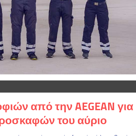
φιών από την AEGEAN για
εροσκαφών του αύριο