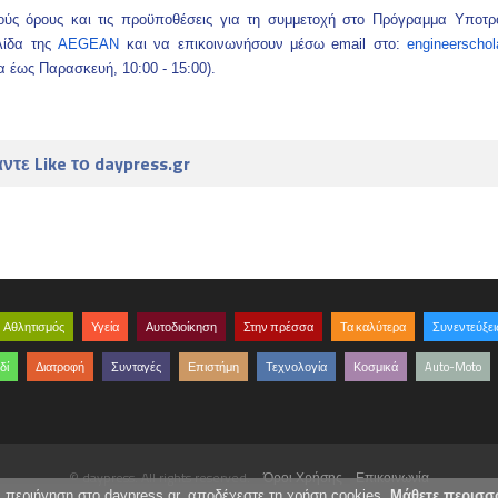
κούς όρους και τις προϋποθέσεις για τη συμμετοχή στο Πρόγραμμα Υποτρ
λίδα της
AEGEAN
και να επικοινωνήσουν μέσω email στο:
engineerscho
 έως Παρασκευή, 10:00 - 15:00).
ντε Like το daypress.gr
Αθλητισμός
Υγεία
Αυτοδιοίκηση
Στην πρέσσα
Τα καλύτερα
Συνεντεύξει
δί
Διατροφή
Συνταγές
Επιστήμη
Τεχνολογία
Κοσμικά
Auto-Moto
© daypress. All rights reserved.
Όροι Χρήσης
Επικοινωνία
ν περιήγηση στο daypress.gr, αποδέχεστε τη χρήση cookies.
Μάθετε περισσ