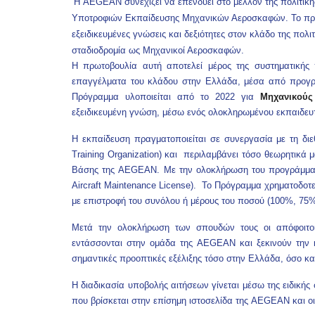
Η AEGEAN συνεχίζει να επενδύει στο μέλλον της πολιτικ
Υποτροφιών Εκπαίδευσης Μηχανικών Αεροσκαφών. Το πρό
εξειδικευμένες γνώσεις και δεξιότητες στον κλάδο της πολ
σταδιοδρομία ως Μηχανικοί Αεροσκαφών.
Η πρωτοβουλία αυτή αποτελεί μέρος της συστηματικής
επαγγέλματα του κλάδου στην Ελλάδα, μέσα από προγρά
Πρόγραμμα υλοποιείται από το 2022 για
Μηχανικού
εξειδικευμένη γνώση, μέσω ενός ολοκληρωμένου εκπαιδευτ
Η εκπαίδευση πραγματοποιείται σε συνεργασία με τη δ
Training Organization) και περιλαμβάνει τόσο θεωρητικά 
Βάσης της AEGEAN. Με την ολοκλήρωση του προγράμματος
Aircraft Maintenance License). Το Πρόγραμμα χρηματοδοτε
με επιστροφή του συνόλου ή μέρους του ποσού (100%, 75%
Μετά την ολοκλήρωση των σπουδών τους οι απόφοιτοι
εντάσσονται στην ομάδα της AEGEAN και ξεκινούν την κ
σημαντικές προοπτικές εξέλιξης τόσο στην Ελλάδα, όσο κα
Η διαδικασία υποβολής αιτήσεων γίνεται μέσω της ειδικής
που βρίσκεται στην επίσημη ιστοσελίδα της AEGEAN και οι