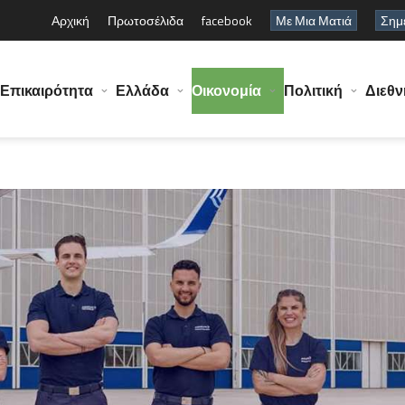
Αρχική
Πρωτοσέλιδα
facebook
Με Μια Ματιά
Σημε
Επικαιρότητα
Ελλάδα
Οικονομία
Πολιτική
Διεθν