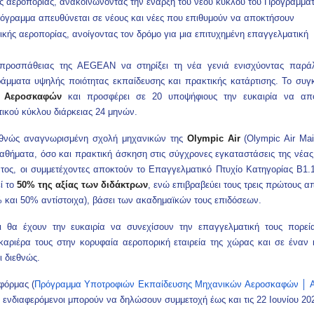
ής αεροπορίας, ανακοινώνοντας την έναρξη του νέου κύκλου του Προγράμμα
γραμμα απευθύνεται σε νέους και νέες που επιθυμούν να αποκτήσουν
ιτικής αεροπορίας, ανοίγοντας τον δρόμο για μια επιτυχημένη επαγγελματική
 προσπάθειας της
AEGEAN
να στηρίξει τη νέα γενιά ενισχύοντας παρά
μματα υψηλής ποιότητας εκπαίδευσης και πρακτικής κατάρτισης. Το συγκ
ς Αεροσκαφών
και προσφέρει σε 20 υποψήφιους την ευκαιρία να απ
ικού κύκλου διάρκειας 24 μηνών.
ιεθνώς αναγνωρισμένη σχολή μηχανικών της
Olympic Air
(Olympic Air Ma
μαθήματα, όσο και πρακτική άσκηση στις σύγχρονες εγκαταστάσεις της νέας
, οι συμμετέχοντες αποκτούν το Επαγγελματικό Πτυχίο Κατηγορίας Β1.1
ί το
50% της αξίας των διδάκτρων
, ενώ επιβραβεύει τους τρεις πρώτους α
 και 50% αντίστοιχα), βάσει των ακαδημαϊκών τους επιδόσεων.
 θα έχουν την ευκαιρία να συνεχίσουν την επαγγελματική τους πορεί
αριέρα τους στην κορυφαία αεροπορική εταιρεία της χώρας και σε έναν
ι διεθνώς.
 φόρμας
(
Πρόγραμμα Υποτροφιών Εκπαίδευσης Μηχανικών Αεροσκαφών │
 ενδιαφερόμενοι μπορούν να δηλώσουν συμμετοχή έως και τις 22 Ιουνίου 20