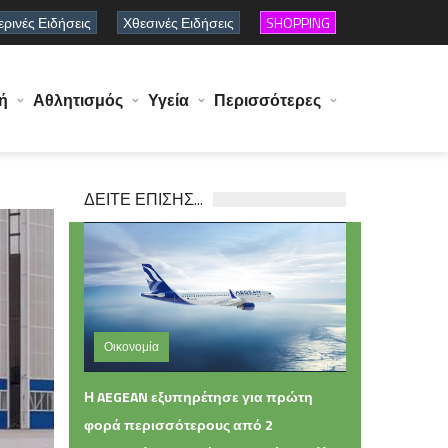
ρινές Ειδήσεις
Χθεσινές Ειδήσεις
SHOPPING
ή
Αθλητισμός
Υγεία
Περισσότερες
ΔΕΙΤΕ ΕΠΙΣΗΣ...
Οικονομία
Πέμπτη 06 Αυγούστου 2026 13:42
Η AEGEAN εξυπηρέτησε για πρώτη
φορά περισσότερους από 2