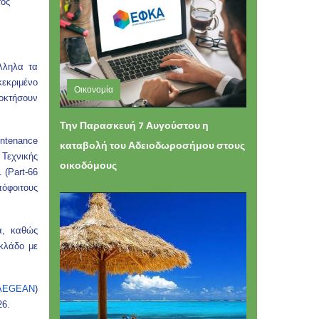
τος
λληλα τα
εκριμένο
Οικονομία
οκτήσουν
Τετάρτη 05 Αυγούστου 2026 13:27
Την Παρασκευή 7 Αυγούστου η
intenance
καταβολή του Αδειοδωροσήμου στους
 Τεχνικής
οικοδόμους
 (Part-66
πόφοιτους
α, καθώς
 κλάδο με
 AEGEAN
)
26.