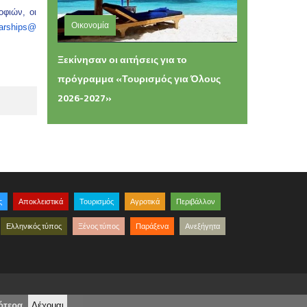
οφιών, οι
Οικονομία
larships@
Τετάρτη 05 Αυγούστου 2026 11:54
Ξεκίνησαν οι αιτήσεις για το
πρόγραμμα «Τουρισμός για Όλους
2026-2027»
ς
Αποκλειστικά
Τουρισμός
Αγροτικά
Περιβάλλον
Ελληνικός τύπος
Ξένος τύπος
Παράξενα
Ανεξήγητα
ότερα
.