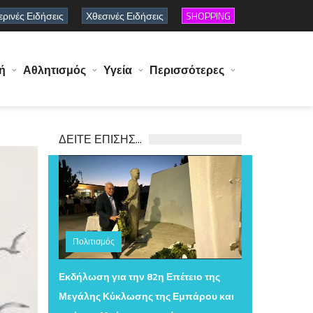
ρινές Ειδήσεις
Χθεσινές Ειδήσεις
SHOPPING
ή
Αθλητισμός
Υγεία
Περισσότερες
ΔΕΙΤΕ ΕΠΙΣΗΣ...
Πολιτισμός
Παρασκευή 07 Αυγούστου 2026 15:47
Εκδήλωση για την 82η Επέτειο της
Μεγάλης Κύκλωσης της Εμπάρου και