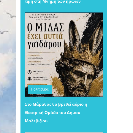
τιμή στη Μνήμη των ηρώων
Πολιτισμός
Πέμπτη 06 Αυγούστου 2026 15:12
Στο Μάραθος θα βρεθεί αύριο η
Θεατρική Ομάδα του Δήμου
Μαλεβιζίου