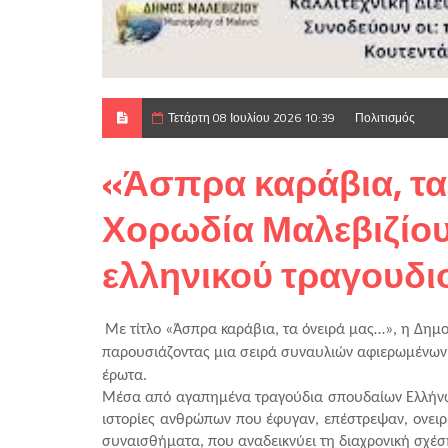
Τετάρτη 08 Ιουλίου 2026 10:39
Πολιτισμός
«Άσπρα καράβια, τα
Χορωδία Μαλεβιζίου 
ελληνικού τραγουδι
Με τίτλο «Άσπρα καράβια, τα όνειρά μας…», η Δημοτι
παρουσιάζοντας μια σειρά συναυλιών αφιερωμένων στη
έρωτα.
Μέσα από αγαπημένα τραγούδια σπουδαίων Ελλήνων δ
ιστορίες ανθρώπων που έφυγαν, επέστρεψαν, ονειρε
συναισθήματα, που αναδεικνύει τη διαχρονική σχέσ