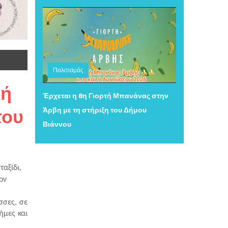
Πολιτισμός
κή
Τετάρτη 05 Αυγούστου 2026 15:34
Έρχεται η 8η Γιορτή Μπανάνας στην
του
Άρβη με τη στήριξη του Δήμου
Βιάννου
αξίδι, 
ν 
σες, σε 
μες και 