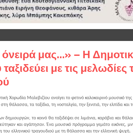
 όνειρά μας…» – Η Δημοτι
ταξιδεύει με τις μελωδίες 
ού
κή Χορωδία Μαλεβιζίου ανοίγει το φετινό καλοκαιρινό μουσικό της τ
 θάλασσα, τα ταξίδια, τη νοσταλγία, την ξενιτιά, την ελπίδα και το
ημιουργών, το κοινό θα ταξιδέψει σε λιμάνια, καράβια και θάλασ
ύτηκαν και αγάπησαν. Ένα μουσικό πρόγραμμα γεμάτο εικόνες, μνή
η του ελληνικού τραγουδιού με τη θάλασσα και την ελληνική ψυχή.