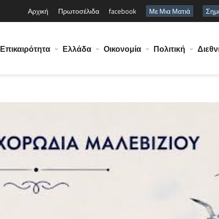
Αρχική
Πρωτοσέλιδα
facebook
Με Μια Ματιά
Σημε
Επικαιρότητα
Ελλάδα
Οικονομία
Πολιτική
Διεθν