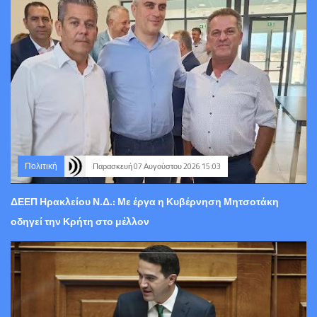
Πολιτική
Παρασκευή 07 Αυγούστου 2026 15:03
ΔΕΕΠ Ηρακλείου Ν.Δ.: Με έργα η Κυβέρνηση Μητσοτάκη
οδηγεί την Κρήτη στο μέλλον