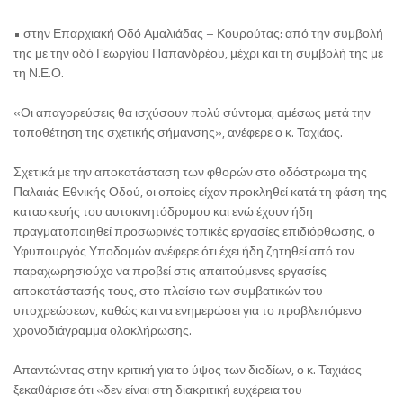
• στην Επαρχιακή Οδό Αμαλιάδας – Κουρούτας: από την συμβολή
της με την οδό Γεωργίου Παπανδρέου, μέχρι και τη συμβολή της με
τη Ν.Ε.Ο.
«Οι απαγορεύσεις θα ισχύσουν πολύ σύντομα, αμέσως μετά την
τοποθέτηση της σχετικής σήμανσης», ανέφερε ο κ. Ταχιάος.
Σχετικά με την αποκατάσταση των φθορών στο οδόστρωμα της
Παλαιάς Εθνικής Οδού, οι οποίες είχαν προκληθεί κατά τη φάση της
κατασκευής του αυτοκινητόδρομου και ενώ έχουν ήδη
πραγματοποιηθεί προσωρινές τοπικές εργασίες επιδιόρθωσης, ο
Υφυπουργός Υποδομών ανέφερε ότι έχει ήδη ζητηθεί από τον
παραχωρησιούχο να προβεί στις απαιτούμενες εργασίες
αποκατάστασής τους, στο πλαίσιο των συμβατικών του
υποχρεώσεων, καθώς και να ενημερώσει για το προβλεπόμενο
χρονοδιάγραμμα ολοκλήρωσης.
Απαντώντας στην κριτική για το ύψος των διοδίων, ο κ. Ταχιάος
ξεκαθάρισε ότι «δεν είναι στη διακριτική ευχέρεια του