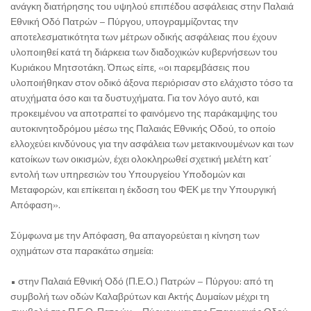
ανάγκη διατήρησης του υψηλού επιπέδου ασφάλειας στην Παλαιά
Εθνική Οδό Πατρών – Πύργου, υπογραμμίζοντας την
αποτελεσματικότητα των μέτρων οδικής ασφάλειας που έχουν
υλοποιηθεί κατά τη διάρκεια των διαδοχικών κυβερνήσεων του
Κυριάκου Μητσοτάκη. Όπως είπε, «οι παρεμβάσεις που
υλοποιήθηκαν στον οδικό άξονα περιόρισαν στο ελάχιστο τόσο τα
ατυχήματα όσο και τα δυστυχήματα. Για τον λόγο αυτό, και
προκειμένου να αποτραπεί το φαινόμενο της παράκαμψης του
αυτοκινητοδρόμου μέσω της Παλαιάς Εθνικής Οδού, το οποίο
ελλοχεύει κινδύνους για την ασφάλεια των μετακινουμένων και των
κατοίκων των οικισμών, έχει ολοκληρωθεί σχετική μελέτη κατ΄
εντολή των υπηρεσιών του Υπουργείου Υποδομών και
Μεταφορών, και επίκειται η έκδοση του ΦΕΚ με την Υπουργική
Απόφαση».
Σύμφωνα με την Απόφαση, θα απαγορεύεται η κίνηση των
οχημάτων στα παρακάτω σημεία:
• στην Παλαιά Εθνική Οδό (Π.Ε.Ο.) Πατρών – Πύργου: από τη
συμβολή των οδών Καλαβρύτων και Ακτής Δυμαίων μέχρι τη