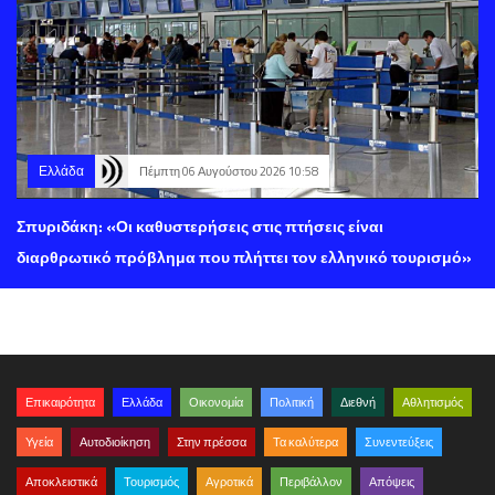
Ελλάδα
Πέμπτη 06 Αυγούστου 2026 10:58
Σπυριδάκη: «Οι καθυστερήσεις στις πτήσεις είναι
διαρθρωτικό πρόβλημα που πλήττει τον ελληνικό τουρισμό»
Επικαιρότητα
Ελλάδα
Οικονομία
Πολιτική
Διεθνή
Αθλητισμός
Υγεία
Αυτοδιοίκηση
Στην πρέσσα
Τα καλύτερα
Συνεντεύξεις
Αποκλειστικά
Τουρισμός
Αγροτικά
Περιβάλλον
Απόψεις