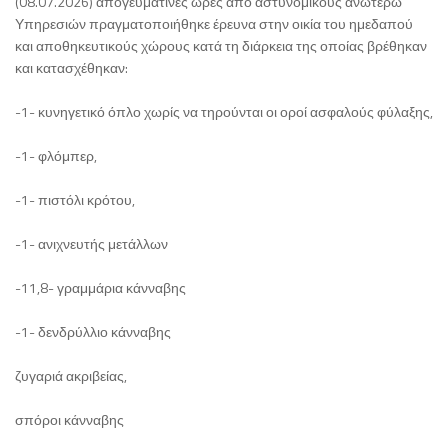
(08.07.2026) απογευματινές ώρες από αστυνομικούς ανωτέρω
Υπηρεσιών πραγματοποιήθηκε έρευνα στην οικία του ημεδαπού
και αποθηκευτικούς χώρους κατά τη διάρκεια της οποίας βρέθηκαν
και κατασχέθηκαν:
-1- κυνηγετικό όπλο χωρίς να τηρούνται οι οροί ασφαλούς φύλαξης,
-1- φλόμπερ,
-1- πιστόλι κρότου,
-1- ανιχνευτής μετάλλων
-11,8- γραμμάρια κάνναβης
-1- δενδρύλλιο κάνναβης
ζυγαριά ακριβείας,
σπόροι κάνναβης