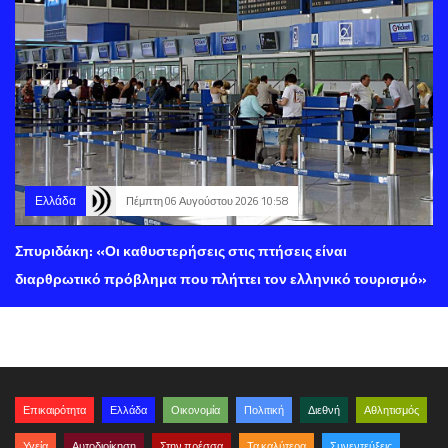
Ελλάδα
Πέμπτη 06 Αυγούστου 2026 10:58
Σπυριδάκη: «Οι καθυστερήσεις στις πτήσεις είναι
διαρθρωτικό πρόβλημα που πλήττει τον ελληνικό τουρισμό»
Επικαιρότητα
Ελλάδα
Οικονομία
Πολιτική
Διεθνή
Αθλητισμός
Υγεία
Αυτοδιοίκηση
Στην πρέσσα
Τα καλύτερα
Συνεντεύξεις