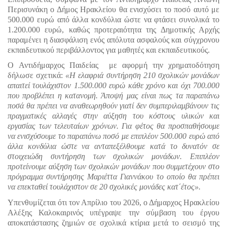
Περισυνάκη ο Δήμος Ηρακλείου θα ενισχύσει το ποσό αυτό με 
500.000 ευρώ από άλλα κονδύλια ώστε να φτάσει συνολικά το 
1.200.000 ευρώ, καθώς προτεραιότητα της Δημοτικής Αρχής 
παραμένει η διασφάλιση ενός απόλυτα ασφαλούς και σύγχρονου 
εκπαιδευτικού περιβάλλοντος για μαθητές και εκπαιδευτικούς. 
O Αντιδήμαρχος Παιδείας  με αφορμή την χρηματοδότηση 
δήλωσε σχετικά: 
«Η ελαφριά συντήρηση 210 σχολικών μονάδων 
απαιτεί τουλάχιστον 1.500.000 ευρώ κάθε χρόνο και όχι 700.000 
που προβλέπει η κατανομή. Άποψή μας είναι πως τα παραπάνω 
ποσά θα πρέπει να αναθεωρηθούν γιατί δεν συμπεριλαμβάνουν τις 
πραγματικές αλλαγές στην αύξηση του κόστους υλικών και 
εργασίας των τελευταίων χρόνων. Για φέτος θα προσπαθήσουμε 
να ενισχύσουμε το παραπάνω ποσό με επιπλέον 500.000 ευρώ από 
άλλα κονδύλια ώστε να ανταπεξέλθουμε κατά το δυνατόν σε 
στοιχειώδη συντήρηση των σχολικών μονάδων. Επιπλέον 
προτείνουμε αύξηση των σχολικών μονάδων που συμμετέχουν στο 
πρόγραμμα συντήρησης Μαριέττα Γιαννάκου το οποίο θα πρέπει 
να επεκταθεί τουλάχιστον σε 20 σχολικές μονάδες κατ΄έτος».
Υπενθυμίζεται ότι τον Απρίλιο του 2026, ο Δήμαρχος Ηρακλείου 
Αλέξης Καλοκαιρινός υπέγραψε την σύμβαση του έργου 
αποκατάστασης ζημιών σε σχολικά κτίρια μετά το σεισμό της 