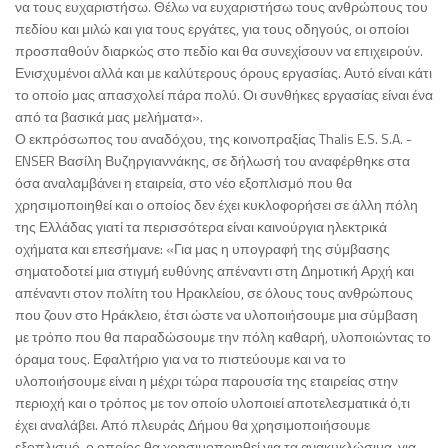
να τους ευχαριστήσω. Θέλω να ευχαριστήσω τους ανθρώπους του
πεδίου και μιλώ και για τους εργάτες, για τους οδηγούς, οι οποίοι
προσπαθούν διαρκώς στο πεδίο και θα συνεχίσουν να επιχειρούν.
Ενισχυμένοι αλλά και με καλύτερους όρους εργασίας. Αυτό είναι κάτι
το οποίο μας απασχολεί πάρα πολύ. Οι συνθήκες εργασίας είναι ένα
από τα βασικά μας μελήματα».
Ο εκπρόσωπος του αναδόχου, της κοινοπραξίας Thalis E.S. S.A. -
ENSER Βασίλη Βυζηργιαννάκης, σε δήλωσή του αναφέρθηκε στα
όσα αναλαμβάνει η εταιρεία, στο νέο εξοπλισμό που θα
χρησιμοποιηθεί και ο οποίος δεν έχει κυκλοφορήσει σε άλλη πόλη
της Ελλάδας γιατί τα περισσότερα είναι καινούργια ηλεκτρικά
οχήματα και επεσήμανε: «Για μας η υπογραφή της σύμβασης
σηματοδοτεί μια στιγμή ευθύνης απέναντι στη Δημοτική Αρχή και
απέναντι στον πολίτη του Ηρακλείου, σε όλους τους ανθρώπους
που ζουν στο Ηράκλειο, έτσι ώστε να υλοποιήσουμε μια σύμβαση
με τρόπο που θα παραδώσουμε την πόλη καθαρή, υλοποιώντας το
όραμα τους. Εφαλτήριο για να το πιστεύουμε και να το
υλοποιήσουμε είναι η μέχρι τώρα παρουσία της εταιρείας στην
περιοχή και ο τρόπος με τον οποίο υλοποιεί αποτελεσματικά ό,τι
έχει αναλάβει. Από πλευράς Δήμου θα χρησιμοποιήσουμε
εξοπλισμό, ο οποίος θα χρησιμοποιηθεί για τα ανακυκλώσιμα, για