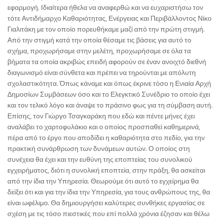
εφαρμογή. Ιδιαίτερα ήθελα να αναφερθώ και να ευχαριστήσω τον
τότε Αντιδήμαρχο Καθαριότητας, Ενέργειας και Περιβάλλοντος Νίκο
Γιαλιτάκη με τον οποίο πορευθήκαμε μαζί από την πρώτη στιγμή.
Από την στιγμή κατά την οποία θέσαμε τις βάσεις για αυτό το
σχήμα, προχωρήσαμε στην μελέτη, προχωρήσαμε σε όλα τα
βήματα τα οποία ακριβώς επειδή αφορούν σε έναν ανοιχτό διεθνή
διαγωνισμό είναι σύνθετα και πρέπει να τηρούνται με απόλυτη
σχολαστικότητα. Όπως κάναμε και όπως έκρινε τόσο η Ενιαία Αρχή
Δημοσίων Συμβάσεων όσο και το Ελεγκτικό Συνέδριο το οποίο έχει
και τον τελικό λόγο και άναψε το πράσινο φως για τη σύμβαση αυτή.
Επίσης, τον Γιώργο Τσαγκαράκη που εδώ και πέντε μήνες έχει
αναλάβει το χαρτοφυλάκιο και ο οποίος προσπαθεί καθημερινά,
πέρα από το έργο που αποδίδει η καθαριότητα στο πεδίο, για την
πρακτική συνάρθρωση των δυνάμεων αυτών. Ο οποίος στη
συνέχεια θα έχει και την ευθύνη της εποπτείας του συνολικού
εγχειρήματος, διότι η συνολική εποπτεία, στην πράξη, θα ασκείται
από την ίδια την Υπηρεσία. Θεωρούμε ότι αυτό το εγχείρημα θα
δείξει ότι και για την ίδια την Υπηρεσία, για τους ανθρώπους της, θα
είναι ωφέλιμο. Θα δημιουργήσει καλύτερες συνθήκες εργασίας σε
σχέση με τις τόσο πιεστικές που επί πολλά χρόνια έζησαν και θέλω