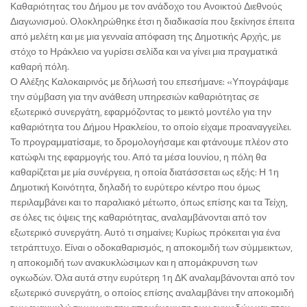
Καθαριότητας του Δήμου με τον ανάδοχο του Ανοικτού Διεθνούς
Διαγωνισμού. Ολοκληρώθηκε έτσι η διαδικασία που ξεκίνησε έπειτα
από μελέτη και με μια γενναία απόφαση της Δημοτικής Αρχής, με
στόχο το Ηράκλειο να γυρίσει σελίδα και να γίνει μια πραγματικά
καθαρή πόλη.
Ο Αλέξης Καλοκαιρινός με δήλωσή του επεσήμανε: «Υπογράψαμε
την σύμβαση για την ανάθεση υπηρεσιών καθαριότητας σε
εξωτερικό συνεργάτη, εφαρμόζοντας το μεικτό μοντέλο για την
καθαριότητα του Δήμου Ηρακλείου, το οποίο είχαμε προαναγγείλει.
Το προγραμματίσαμε, το δρομολογήσαμε και φτάνουμε πλέον στο
κατώφλι της εφαρμογής του. Από τα μέσα Ιουνίου, η πόλη θα
καθαρίζεται με μία συνέργεια, η οποία διατάσσεται ως εξής: Η 1η
Δημοτική Κοινότητα, δηλαδή το ευρύτερο κέντρο που όμως
περιλαμβάνει και το παραλιακό μέτωπο, όπως επίσης και τα Τείχη,
σε όλες τις όψεις της καθαριότητας, αναλαμβάνονται από τον
εξωτερικό συνεργάτη. Αυτό τι σημαίνει; Κυρίως πρόκειται για ένα
τετράπτυχο. Είναι ο οδοκαθαρισμός, η αποκομιδή των σύμμεικτων,
η αποκομιδή των ανακυκλώσιμων και η απομάκρυνση των
ογκωδών. Όλα αυτά στην ευρύτερη 1η ΔΚ αναλαμβάνονται από τον
εξωτερικό συνεργάτη, ο οποίος επίσης αναλαμβάνει την αποκομιδή