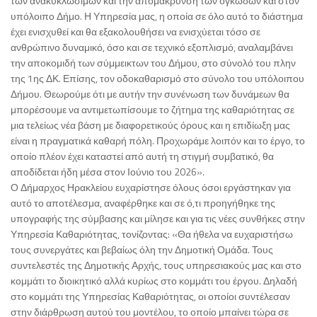
των ανακυκλώσιμων και την απομάκρυνση των ογκωδών και στον
υπόλοιπο Δήμο. Η Υπηρεσία μας, η οποία σε όλο αυτό το διάστημα
έχει ενισχυθεί και θα εξακολουθήσει να ενισχύεται τόσο σε
ανθρώπινο δυναμικό, όσο και σε τεχνικό εξοπλισμό, αναλαμβάνει
την αποκομιδή των σύμμεικτων του Δήμου, στο σύνολό του πλην
της 1ης ΔΚ. Επίσης, τον οδοκαθαρισμό στο σύνολο του υπόλοιπου
Δήμου. Θεωρούμε ότι με αυτήν την συνένωση των δυνάμεων θα
μπορέσουμε να αντιμετωπίσουμε το ζήτημα της καθαριότητας σε
μια τελείως νέα βάση με διαφορετικούς όρους και η επιδίωξη μας
είναι η πραγματικά καθαρή πόλη. Προχωράμε λοιπόν και το έργο, το
οποίο πλέον έχει καταστεί από αυτή τη στιγμή συμβατικό, θα
αποδίδεται ήδη μέσα στον Ιούνιο του 2026».
Ο Δήμαρχος Ηρακλείου ευχαρίστησε όλους όσοι εργάστηκαν για
αυτό το αποτέλεσμα, αναφέρθηκε και σε ό,τι προηγήθηκε της
υπογραφής της σύμβασης και μίλησε και για τις νέες συνθήκες στην
Υπηρεσία Καθαριότητας, τονίζοντας: «Θα ήθελα να ευχαριστήσω
τους συνεργάτες και βεβαίως όλη την Δημοτική Ομάδα. Τους
συντελεστές της Δημοτικής Αρχής, τους υπηρεσιακούς μας και στο
κομμάτι το διοικητικό αλλά κυρίως στο κομμάτι του έργου. Δηλαδή
στο κομμάτι της Υπηρεσίας Καθαριότητας, οι οποίοι συντέλεσαν
στην διάρθρωση αυτού του μοντέλου, το οποίο μπαίνει τώρα σε