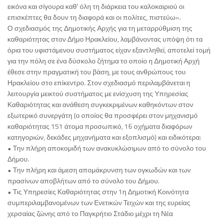
εικόνα και σίγουρα καθ' όλη τη διάρκεια του καλοκαιριού οι
επισκέπτες θα δουν τη διαφορά και οι πολίτες, πιστεύω».
Ο σχεδιασμός της Δημοτικής Αρχής για τη μεταρρύθμιση της
καθαριότητας στον Δήμο Ηρακλείου, λαμβάνοντας υπόψη ότι τα
όρια του υφιστάμενου συστήματος είχαν εξαντληθεί, αποτελεί τομή
για την πόλη σε ένα δύσκολο ζήτημα το οποίο η Δημοτική Αρχή
έθεσε στην πραγματική του βάση, με τους ανθρώπους του
Ηρακλείου στο επίκεντρο. Στον σχεδιασμό περιλαμβάνεται η
λειτουργία μεικτού συστήματος με ενίσχυση της Υπηρεσίας
Καθαριότητας και ανάθεση συγκεκριμένων καθηκόντων στον
εξωτερικό συνεργάτη (ο οποίος θα προσφέρει στον μηχανισμό
καθαριότητας 151 άτομα προσωπικό, 16 οχήματα διαφόρων
κατηγοριών, δεκάδες μηχανήματα και εξοπλισμό) και ειδικότερα:
• Την πλήρη αποκομιδή των ανακυκλώσιμων από το σύνολο του
Δήμου.
• Την πλήρη και άμεση απομάκρυνση των ογκωδών και των
πρασίνων αποβλήτων από το σύνολο του Δήμου.
• Τις Υπηρεσίες Καθαριότητας στην 1η Δημοτική Κοινότητα
συμπεριλαμβανομένων των Ενετικών Τειχών και της ευρείας
χερσαίας ζώνης από το Παγκρήτιο Στάδιο μέχρι τη Νέα