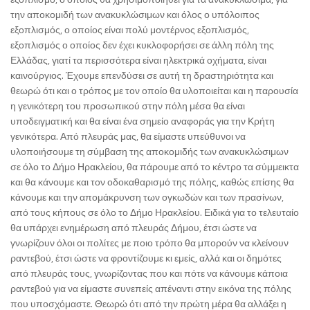
την αποκομιδή των ανακυκλώσιμων και όλος ο υπόλοιπος
εξοπλισμός, ο οποίος είναι πολύ μοντέρνος εξοπλισμός,
εξοπλισμός ο οποίος δεν έχει κυκλοφορήσει σε άλλη πόλη της
Ελλάδας, γιατί τα περισσότερα είναι ηλεκτρικά οχήματα, είναι
καινούργιος. Έχουμε επενδύσει σε αυτή τη δραστηριότητα και
θεωρώ ότι και ο τρόπος με τον οποίο θα υλοποιείται και η παρουσία
η γενικότερη του προσωπικού στην πόλη μέσα θα είναι
υποδειγματική και θα είναι ένα σημείο αναφοράς για την Κρήτη
γενικότερα. Από πλευράς μας, θα είμαστε υπεύθυνοι να
υλοποιήσουμε τη σύμβαση της αποκομιδής των ανακυκλώσιμων
σε όλο το Δήμο Ηρακλείου, θα πάρουμε από το κέντρο τα σύμμεικτα
και θα κάνουμε και τον οδοκαθαρισμό της πόλης, καθώς επίσης θα
κάνουμε και την απομάκρυνση των ογκωδών και των πρασίνων,
από τους κήπους σε όλο το Δήμο Ηρακλείου. Ειδικά για το τελευταίο
θα υπάρχει ενημέρωση από πλευράς Δήμου, έτσι ώστε να
γνωρίζουν όλοι οι πολίτες με ποιο τρόπο θα μπορούν να κλείνουν
ραντεβού, έτσι ώστε να φροντίζουμε κι εμείς, αλλά και οι δημότες
από πλευράς τους, γνωρίζοντας που και πότε να κάνουμε κάποια
ραντεβού για να είμαστε συνεπείς απέναντι στην εικόνα της πόλης
που υποσχόμαστε. Θεωρώ ότι από την πρώτη μέρα θα αλλάξει η