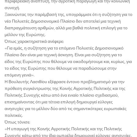
περιφερειακή ανάπτυξη, την αγροτική παραγωγή και την κοινωνική
συνοχή.
Ξεκινώντας την παρέμβασή της, υπογράμμισε ότι η συζήτηση για το
νέο Πολυετές Δημοσιονομικό Πλαίσιο δεν αποτελεί μια τεχνική
διαπραγμάτευση αριθμών, αλλά μια βαθιά πολιτική επιλογή για το
μέλλον της Ευρώπης.
Όπως χαρακτηριστικά ανέφερε:
«Για εμάς, η συζήτηση για το επόμενο Πολυετές Δημοσιονομικό
Πλαίσιο δεν είναι μια τεχνική άσκηση. Είναι μια συζήτηση για το
είδος της Ευρώπης που θέλουμε να οικοδομήσουμε και, κυρίως, για
το είδος της Ευρώπης που θέλουμε να παραδώσουμε στην
επόμενη γενιά».
Η Βουλευτής Λασιθίου εξέφρασε έντονο προβληματισμό για την
πρόθεση συγκέντρωσης της Κοινής Αγροτικής Πολιτικής και της
Πολιτικής Συνοχής κάτω από ένα ενιαίο πλαίσιο σχεδιασμού,
επισημαίνοντας ότι μια τέτοια επιλογή δημιουργεί εύλογες
ανησυχίες για το μέλλον δύο από τις σημαντικότερες ευρωπαϊκές
πολιτικές.
Όπως τόνισε:
«Η υπαγωγή της Κοινής Αγροτικής Πολιτικής και της Πολιτικής
Συνοχής κάτω από την ίδια ομπρέλα δημιουργεί εύλογες ανησυχίες.