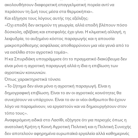
ακολουθήσουν διαφορετική επαγγελματική πορεία αντί να
περάσουν τη ζωή τους μέσα στα θερμοκήπια».
Και εξήγησε τους λόγους αυτής της εξέλιξης:
«Όχι επειδή δεν εκτιμούν τη γεωργία, αλλά επειδή βλέπουν πόσο
δύσκολη, αβέβαιη και επισφαλής έχει γίνει. Η κλιματική αλλαγή, η
λειψυδρία, το αυξημένο κόστος παραγωγής και η απουσία
μακροπρόθεσμης ασφάλειας αποθαρρύνουν μια νέα γενιά από το
να εισέλθει στον αγροτικό τομέα».
Η κα Σπυριδάκη υπογράμμισε ότι το πραγματικό διακύβευμα δεν
είναι μόνο η αγροτική παραγωγή αλλά η ίδια η επιβίωση των
αγροτικών κοινωνιών.
Όπως χαρακτηριστικά τόνισε:
«Το ζήτημα δεν είναι μόνο η αγροτική παραγωγή. Είναι η
δημογραφική επιβίωση. Είναι το αν οι αγροτικές κοινότητες θα
συνεχίσουν να υπάρχουν. Είναι το αν οι νέοι άνθρωποι θα έχουν
λόγο να παραμείνουν, να εργαστούν και να δημιουργήσουν στον
τόπο τους».
Αναφερόμενη ειδικά στο Λασίθι, εξήγησε ότι για περιοχές όπως η
ανατολική Κρήτη η Κοινή Αγροτική Πολιτική και η Πολιτική Συνοχής
δεν αποτελούν αφηρημένα ευρωπαϊκά εργαλεία αλλά καθημερινές