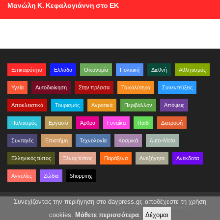
Μανώλη Κ. Κεφαλογιάννη στο ΕΚ
Επικαιρότητα
Ελλάδα
Οικονομία
Πολιτική
Διεθνή
Αθλητισμός
Υγεία
Αυτοδιοίκηση
Στην πρέσσα
Τα καλύτερα
Συνεντεύξεις
Αποκλειστικά
Τουρισμός
Αγροτικά
Περιβάλλον
Απόψεις
Πολιτισμός
Εργασία
Άρθρα
Γυναίκα
Παιδί
Διατροφή
Συνταγές
Επιστήμη
Τεχνολογία
Κοσμικά
Auto-Moto
Ελληνικός τύπος
Ξένος τύπος
Παράξενα
Ανεξήγητα
Ανέκδοτα
Αγγελίες
Ζώδια
Shopping
Συνεχίζοντας την περιήγηση στο daypress.gr, αποδέχεστε τη χρήση
© daypress. All rights reserved.
Όροι Χρήσης
Επικοινωνία
cookies.
Μάθετε περισσότερα
.