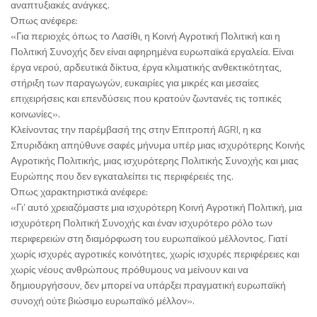
αναπτυξιακές ανάγκες.
Όπως ανέφερε:
«Για περιοχές όπως το Λασίθι, η Κοινή Αγροτική Πολιτική και η
Πολιτική Συνοχής δεν είναι αφηρημένα ευρωπαϊκά εργαλεία. Είναι
έργα νερού, αρδευτικά δίκτυα, έργα κλιματικής ανθεκτικότητας,
στήριξη των παραγωγών, ευκαιρίες για μικρές και μεσαίες
επιχειρήσεις και επενδύσεις που κρατούν ζωντανές τις τοπικές
κοινωνίες».
Κλείνοντας την παρέμβασή της στην Επιτροπή AGRI, η κα
Σπυριδάκη απηύθυνε σαφές μήνυμα υπέρ μιας ισχυρότερης Κοινής
Αγροτικής Πολιτικής, μιας ισχυρότερης Πολιτικής Συνοχής και μιας
Ευρώπης που δεν εγκαταλείπει τις περιφέρειές της.
Όπως χαρακτηριστικά ανέφερε:
«Γι’ αυτό χρειαζόμαστε μια ισχυρότερη Κοινή Αγροτική Πολιτική, μια
ισχυρότερη Πολιτική Συνοχής και έναν ισχυρότερο ρόλο των
περιφερειών στη διαμόρφωση του ευρωπαϊκού μέλλοντος. Γιατί
χωρίς ισχυρές αγροτικές κοινότητες, χωρίς ισχυρές περιφέρειες και
χωρίς νέους ανθρώπους πρόθυμους να μείνουν και να
δημιουργήσουν, δεν μπορεί να υπάρξει πραγματική ευρωπαϊκή
συνοχή ούτε βιώσιμο ευρωπαϊκό μέλλον».