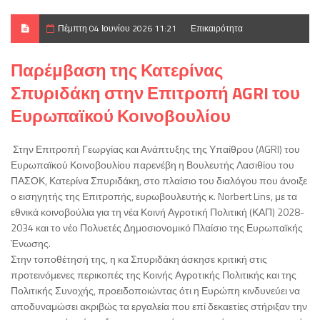
Πέμπτη 04 Ιουνίου 2026 11:21
Επικαιρότητα
Παρέμβαση της Κατερίνας
Σπυριδάκη στην Επιτροπή AGRI του
Ευρωπαϊκού Κοινοβουλίου
Στην Επιτροπή Γεωργίας και Ανάπτυξης της Υπαίθρου (AGRI) του
Ευρωπαϊκού Κοινοβουλίου παρενέβη η Βουλευτής Λασιθίου του
ΠΑΣΟΚ, Κατερίνα Σπυριδάκη, στο πλαίσιο του διαλόγου που άνοιξε
ο εισηγητής της Επιτροπής, ευρωβουλευτής κ. Norbert Lins, με τα
εθνικά κοινοβούλια για τη νέα Κοινή Αγροτική Πολιτική (ΚΑΠ) 2028-
2034 και το νέο Πολυετές Δημοσιονομικό Πλαίσιο της Ευρωπαϊκής
Ένωσης.
Στην τοποθέτησή της, η κα Σπυριδάκη άσκησε κριτική στις
προτεινόμενες περικοπές της Κοινής Αγροτικής Πολιτικής και της
Πολιτικής Συνοχής, προειδοποιώντας ότι η Ευρώπη κινδυνεύει να
αποδυναμώσει ακριβώς τα εργαλεία που επί δεκαετίες στήριξαν την