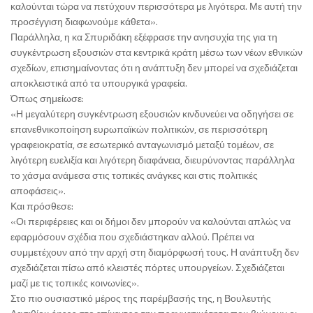
καλούνται τώρα να πετύχουν περισσότερα με λιγότερα. Με αυτή την
προσέγγιση διαφωνούμε κάθετα».
Παράλληλα, η κα Σπυριδάκη εξέφρασε την ανησυχία της για τη
συγκέντρωση εξουσιών στα κεντρικά κράτη μέσω των νέων εθνικών
σχεδίων, επισημαίνοντας ότι η ανάπτυξη δεν μπορεί να σχεδιάζεται
αποκλειστικά από τα υπουργικά γραφεία.
Όπως σημείωσε:
«Η μεγαλύτερη συγκέντρωση εξουσιών κινδυνεύει να οδηγήσει σε
επανεθνικοποίηση ευρωπαϊκών πολιτικών, σε περισσότερη
γραφειοκρατία, σε εσωτερικό ανταγωνισμό μεταξύ τομέων, σε
λιγότερη ευελιξία και λιγότερη διαφάνεια, διευρύνοντας παράλληλα
το χάσμα ανάμεσα στις τοπικές ανάγκες και στις πολιτικές
αποφάσεις».
Και πρόσθεσε:
«Οι περιφέρειες και οι δήμοι δεν μπορούν να καλούνται απλώς να
εφαρμόσουν σχέδια που σχεδιάστηκαν αλλού. Πρέπει να
συμμετέχουν από την αρχή στη διαμόρφωσή τους. Η ανάπτυξη δεν
σχεδιάζεται πίσω από κλειστές πόρτες υπουργείων. Σχεδιάζεται
μαζί με τις τοπικές κοινωνίες».
Στο πιο ουσιαστικό μέρος της παρέμβασής της, η Βουλευτής