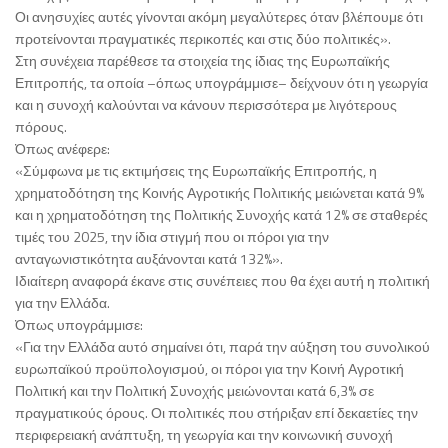
Οι ανησυχίες αυτές γίνονται ακόμη μεγαλύτερες όταν βλέπουμε ότι
προτείνονται πραγματικές περικοπές και στις δύο πολιτικές».
Στη συνέχεια παρέθεσε τα στοιχεία της ίδιας της Ευρωπαϊκής
Επιτροπής, τα οποία –όπως υπογράμμισε– δείχνουν ότι η γεωργία
και η συνοχή καλούνται να κάνουν περισσότερα με λιγότερους
πόρους.
Όπως ανέφερε:
«Σύμφωνα με τις εκτιμήσεις της Ευρωπαϊκής Επιτροπής, η
χρηματοδότηση της Κοινής Αγροτικής Πολιτικής μειώνεται κατά 9%
και η χρηματοδότηση της Πολιτικής Συνοχής κατά 12% σε σταθερές
τιμές του 2025, την ίδια στιγμή που οι πόροι για την
ανταγωνιστικότητα αυξάνονται κατά 132%».
Ιδιαίτερη αναφορά έκανε στις συνέπειες που θα έχει αυτή η πολιτική
για την Ελλάδα.
Όπως υπογράμμισε:
«Για την Ελλάδα αυτό σημαίνει ότι, παρά την αύξηση του συνολικού
ευρωπαϊκού προϋπολογισμού, οι πόροι για την Κοινή Αγροτική
Πολιτική και την Πολιτική Συνοχής μειώνονται κατά 6,3% σε
πραγματικούς όρους. Οι πολιτικές που στήριξαν επί δεκαετίες την
περιφερειακή ανάπτυξη, τη γεωργία και την κοινωνική συνοχή