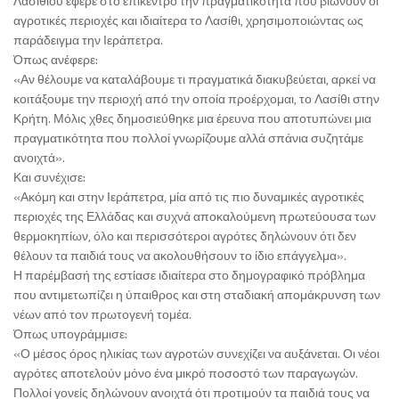
Λασιθίου έφερε στο επίκεντρο την πραγματικότητα που βιώνουν οι
αγροτικές περιοχές και ιδιαίτερα το Λασίθι, χρησιμοποιώντας ως
παράδειγμα την Ιεράπετρα.
Όπως ανέφερε:
«Αν θέλουμε να καταλάβουμε τι πραγματικά διακυβεύεται, αρκεί να
κοιτάξουμε την περιοχή από την οποία προέρχομαι, το Λασίθι στην
Κρήτη. Μόλις χθες δημοσιεύθηκε μια έρευνα που αποτυπώνει μια
πραγματικότητα που πολλοί γνωρίζουμε αλλά σπάνια συζητάμε
ανοιχτά».
Και συνέχισε:
«Ακόμη και στην Ιεράπετρα, μία από τις πιο δυναμικές αγροτικές
περιοχές της Ελλάδας και συχνά αποκαλούμενη πρωτεύουσα των
θερμοκηπίων, όλο και περισσότεροι αγρότες δηλώνουν ότι δεν
θέλουν τα παιδιά τους να ακολουθήσουν το ίδιο επάγγελμα».
Η παρέμβασή της εστίασε ιδιαίτερα στο δημογραφικό πρόβλημα
που αντιμετωπίζει η ύπαιθρος και στη σταδιακή απομάκρυνση των
νέων από τον πρωτογενή τομέα.
Όπως υπογράμμισε:
«Ο μέσος όρος ηλικίας των αγροτών συνεχίζει να αυξάνεται. Οι νέοι
αγρότες αποτελούν μόνο ένα μικρό ποσοστό των παραγωγών.
Πολλοί γονείς δηλώνουν ανοιχτά ότι προτιμούν τα παιδιά τους να