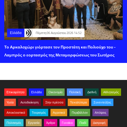
Ελλάδα
Πέμπτη 06 Αυγούστου 2026 14:52
Το Αρκαλοχώρι γιόρτασε τον Προστάτη και Πολιούχο του -
Λαμπρός ο εορτασμός της Μεταμορφώσεως του Σωτήρος
Επικαιρότητα
Ελλάδα
Οικονομία
Πολιτική
Διεθνή
Αθλητισμός
Υγεία
Αυτοδιοίκηση
Στην πρέσσα
Τα καλύτερα
Συνεντεύξεις
Αποκλειστικά
Τουρισμός
Αγροτικά
Περιβάλλον
Απόψεις
Πολιτισμός
Εργασία
Άρθρα
Γυναίκα
Παιδί
Διατροφή