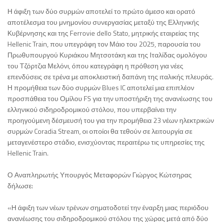
Η άφιξη των δύο συρμών αποτελεί το πρώτο άμεσο και ορατό
αποτέλεσμα του μνημονίου συνεργασίας μεταξύ της Ελληνικής
Κυβέρνησης και της Ferrovie dello Stato, μητρικής εταιρείας της
Hellenic Train, που υπεγράφη τον Μάιο του 2025, παρουσία του
Πρωθυπουργού Κυριάκου Μητσοτάκη και της Ιταλίδας ομολόγου
του Τζόρτζια Μελόνι, όπου κατεγράφη η πρόθεση για νέες
επενδύσεις σε τρένα με αποκλειστική δαπάνη της ιταλικής πλευράς.
Η προμήθεια των δύο συρμών Blues IC αποτελεί μια επιπλέον
προσπάθεια του Ομίλου FS για την υποστήριξη της ανανέωσης του
ελληνικού σιδηροδρομικού στόλου, που υπερβαίνει την
προηγούμενη δέσμευσή του για την προμήθεια 23 νέων ηλεκτρικών
συρμών Coradia Stream, οι οποίοι θα τεθούν σε λειτουργία σε
μεταγενέστερο στάδιο, ενισχύοντας περαιτέρω τις υπηρεσίες της
Hellenic Train.
Ο Αναπληρωτής Υπουργός Μεταφορών Γιώργος Κώτσηρας
δήλωσε:
«Η άφιξη των νέων τρένων σηματοδοτεί την έναρξη μιας περιόδου
ανανέωσης του σιδηροδρομικού στόλου της χώρας μετά από δύο