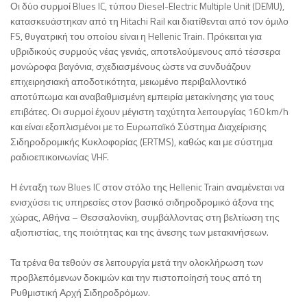
Οι δύο συρμοί Blues IC, τύπου Diesel-Electric Multiple Unit (DEMU),
κατασκευάστηκαν από τη Hitachi Rail και διατίθενται από τον όμιλο
FS, θυγατρική του οποίου είναι η Hellenic Train. Πρόκειται για
υβριδικούς συρμούς νέας γενιάς, αποτελούμενους από τέσσερα
μονώροφα βαγόνια, σχεδιασμένους ώστε να συνδυάζουν
επιχειρησιακή αποδοτικότητα, μειωμένο περιβαλλοντικό
αποτύπωμα και αναβαθμισμένη εμπειρία μετακίνησης για τους
επιβάτες. Οι συρμοί έχουν μέγιστη ταχύτητα λειτουργίας 160 km/h
και είναι εξοπλισμένοι με το Ευρωπαϊκό Σύστημα Διαχείρισης
Σιδηροδρομικής Κυκλοφορίας (ERTMS), καθώς και με σύστημα
ραδιοεπικοινωνίας VHF.
Η ένταξη των Blues IC στον στόλο της Hellenic Train αναμένεται να
ενισχύσει τις υπηρεσίες στον βασικό σιδηροδρομικό άξονα της
χώρας, Αθήνα – Θεσσαλονίκη, συμβάλλοντας στη βελτίωση της
αξιοπιστίας, της ποιότητας και της άνεσης των μετακινήσεων.
Τα τρένα θα τεθούν σε λειτουργία μετά την ολοκλήρωση των
προβλεπόμενων δοκιμών και την πιστοποίησή τους από τη
Ρυθμιστική Αρχή Σιδηροδρόμων.