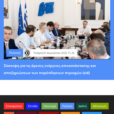
Πολιτική
Τετάρτη 05 Αυγούστου 2026 15:26
Σύσκεψη για τις άμεσες ενέργειες αποκατάστασης και
αποζημιώσεων των πυρόπληκτων περιοχών (vid)
Επικαιρότητα
Ελλάδα
Οικονομία
Πολιτική
Διεθνή
Αθλητισμός