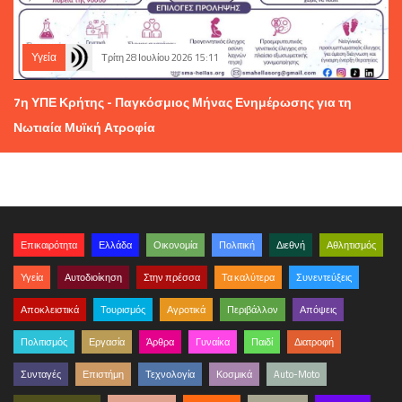
Υγεία
Τρίτη 28 Ιουλίου 2026 15:11
7η ΥΠΕ Κρήτης - Παγκόσμιος Μήνας Ενημέρωσης για τη
Νωτιαία Μυϊκή Ατροφία
Επικαιρότητα
Ελλάδα
Οικονομία
Πολιτική
Διεθνή
Αθλητισμός
Υγεία
Αυτοδιοίκηση
Στην πρέσσα
Τα καλύτερα
Συνεντεύξεις
Αποκλειστικά
Τουρισμός
Αγροτικά
Περιβάλλον
Απόψεις
Πολιτισμός
Εργασία
Άρθρα
Γυναίκα
Παιδί
Διατροφή
Συνταγές
Επιστήμη
Τεχνολογία
Κοσμικά
Auto-Moto