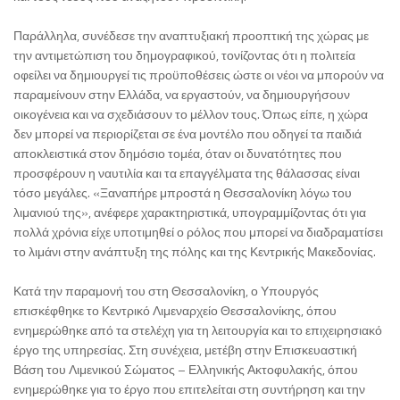
Παράλληλα, συνέδεσε την αναπτυξιακή προοπτική της χώρας με
την αντιμετώπιση του δημογραφικού, τονίζοντας ότι η πολιτεία
οφείλει να δημιουργεί τις προϋποθέσεις ώστε οι νέοι να μπορούν να
παραμείνουν στην Ελλάδα, να εργαστούν, να δημιουργήσουν
οικογένεια και να σχεδιάσουν το μέλλον τους. Όπως είπε, η χώρα
δεν μπορεί να περιορίζεται σε ένα μοντέλο που οδηγεί τα παιδιά
αποκλειστικά στον δημόσιο τομέα, όταν οι δυνατότητες που
προσφέρουν η ναυτιλία και τα επαγγέλματα της θάλασσας είναι
τόσο μεγάλες. «Ξαναπήρε μπροστά η Θεσσαλονίκη λόγω του
λιμανιού της», ανέφερε χαρακτηριστικά, υπογραμμίζοντας ότι για
πολλά χρόνια είχε υποτιμηθεί ο ρόλος που μπορεί να διαδραματίσει
το λιμάνι στην ανάπτυξη της πόλης και της Κεντρικής Μακεδονίας.
Κατά την παραμονή του στη Θεσσαλονίκη, ο Υπουργός
επισκέφθηκε το Κεντρικό Λιμεναρχείο Θεσσαλονίκης, όπου
ενημερώθηκε από τα στελέχη για τη λειτουργία και το επιχειρησιακό
έργο της υπηρεσίας. Στη συνέχεια, μετέβη στην Επισκευαστική
Βάση του Λιμενικού Σώματος – Ελληνικής Ακτοφυλακής, όπου
ενημερώθηκε για το έργο που επιτελείται στη συντήρηση και την