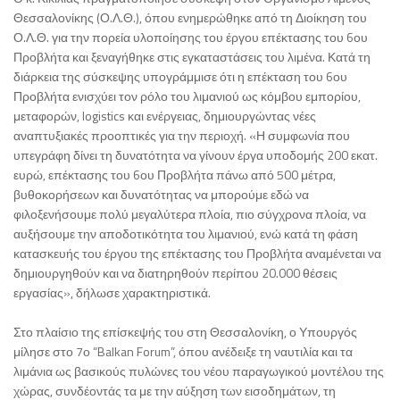
Θεσσαλονίκης (Ο.Λ.Θ.), όπου ενημερώθηκε από τη Διοίκηση του
Ο.Λ.Θ. για την πορεία υλοποίησης του έργου επέκτασης του 6ου
Προβλήτα και ξεναγήθηκε στις εγκαταστάσεις του λιμένα. Κατά τη
διάρκεια της σύσκεψης υπογράμμισε ότι η επέκταση του 6ου
Προβλήτα ενισχύει τον ρόλο του λιμανιού ως κόμβου εμπορίου,
μεταφορών, logistics και ενέργειας, δημιουργώντας νέες
αναπτυξιακές προοπτικές για την περιοχή. «Η συμφωνία που
υπεγράφη δίνει τη δυνατότητα να γίνουν έργα υποδομής 200 εκατ.
ευρώ, επέκτασης του 6ου Προβλήτα πάνω από 500 μέτρα,
βυθοκορήσεων και δυνατότητας να μπορούμε εδώ να
φιλοξενήσουμε πολύ μεγαλύτερα πλοία, πιο σύγχρονα πλοία, να
αυξήσουμε την αποδοτικότητα του λιμανιού, ενώ κατά τη φάση
κατασκευής του έργου της επέκτασης του Προβλήτα αναμένεται να
δημιουργηθούν και να διατηρηθούν περίπου 20.000 θέσεις
εργασίας», δήλωσε χαρακτηριστικά.
Στο πλαίσιο της επίσκεψής του στη Θεσσαλονίκη, ο Υπουργός
μίλησε στο 7ο “Balkan Forum”, όπου ανέδειξε τη ναυτιλία και τα
λιμάνια ως βασικούς πυλώνες του νέου παραγωγικού μοντέλου της
χώρας, συνδέοντάς τα με την αύξηση των εισοδημάτων, τη