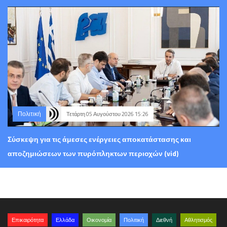
Πολιτική
Τετάρτη 05 Αυγούστου 2026 15:26
Σύσκεψη για τις άμεσες ενέργειες αποκατάστασης και
αποζημιώσεων των πυρόπληκτων περιοχών (vid)
Επικαιρότητα
Ελλάδα
Οικονομία
Πολιτική
Διεθνή
Αθλητισμός