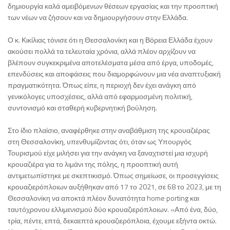
δημιουργία καλά αμειβόμενων θέσεων εργασίας και την προοπτική
των νέων να ζήσουν και να δημιουργήσουν στην Ελλάδα.
Ο κ. Κικίλιας τόνισε ότι η Θεσσαλονίκη και η Βόρεια Ελλάδα έχουν
ακούσει πολλά τα τελευταία χρόνια, αλλά πλέον αρχίζουν να
βλέπουν συγκεκριμένα αποτελέσματα μέσα από έργα, υποδομές,
επενδύσεις και αποφάσεις που διαμορφώνουν μια νέα αναπτυξιακή
πραγματικότητα. Όπως είπε, η περιοχή δεν έχει ανάγκη από
γενικόλογες υποσχέσεις, αλλά από εφαρμοσμένη πολιτική,
συντονισμό και σταθερή κυβερνητική βούληση.
Στο ίδιο πλαίσιο, αναφέρθηκε στην αναβάθμιση της κρουαζιέρας
στη Θεσσαλονίκη, υπενθυμίζοντας ότι, όταν ως Υπουργός
Τουρισμού είχε μιλήσει για την ανάγκη να ξαναχτιστεί μια ισχυρή
κρουαζιέρα για το λιμάνι της πόλης, η προοπτική αυτή
αντιμετωπίστηκε με σκεπτικισμό. Όπως σημείωσε, οι προσεγγίσεις
κρουαζιερόπλοιων αυξήθηκαν από 17 το 2021, σε 68 το 2023, με τη
Θεσσαλονίκη να αποκτά πλέον δυνατότητα home porting και
ταυτόχρονου ελλιμενισμού δύο κρουαζιερόπλοιων. «Από ένα, δύο,
τρία, πέντε, επτά, δεκαεπτά κρουαζιερόπλοια, έχουμε εξήντα οκτώ.