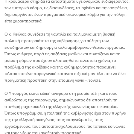
Η κρουαζιέρα στηρίζει τα καταστήματα υγειονομικού ενδιαφέροντος,
τον εμπορικό κόσμο, τις διασυνδέσεις, τα logistics και την ασφάλεια,
δημιουργώντας έναν πραγματικό οικονομικό κόμβο για την πόλη»,
είπε χαρακτηριστικά.
Ο κ. Κικίλιας συνέδεσε τη ναυτιλία και τα λιμάνια με τη βασική
πολιτική προτεραιότητα της κυβέρνησης για αύξηση των
εισοδημάτων και δημιουργία καλά αμειβόμενων θέσεων εργασίας.
Όπως ανέφερε, παρά τις αυξήσεις μισθών και συντάξεων και τη
μείωση φόρων που έχουν υλοποιηθεί τα τελευταία χρόνια, το
πρόβλημα της ακρίβειας και της καθημερινότητας παραμένει.
«Απαιτείται ένα παραγωγικό και αναπτυξιακό μοντέλο που να δίνει
πραγματική προοπτική στην επόμενη γενιά», τόνισε.
Ο Υπουργός έκανε ειδική αναφορά στη μεσαία τάξη και στους
ανθρώπους της παραγωγής, σημειώνοντας ότι αποτελούν τη
σταθερή ραχοκοκαλιά της ελληνικής κοινωνίας και οικονομίας.
Όπως υπογράμμισε, η πολιτική της κυβέρνησης έχει στον πυρήνα
της την ελληνική οικογένεια, τους επαγγελματίες, τους
εργαζόμενους, τους αυτοαπασχολούμενους, τις τοπικές κοινωνίες
και τους νέους που αναζητούν προοπτική.