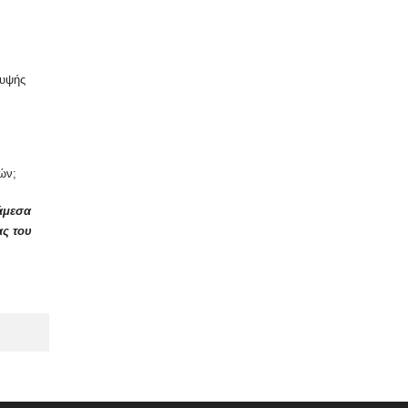
λυψής
ών;
 άμεσα
ας του