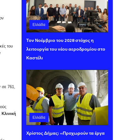
ον
Ελλάδα
Παρασκευή 07 Αυγούστου 2026 14:00
Τον Νοέμβριο του 2028 στόχος η
κές του
λειτουργία του νέου αεροδρομίου στο
ι
Καστέλι
 σε 761,
λούς
 Κλινική
Ελλάδα
Παρασκευή 07 Αυγούστου 2026 13:40
Χρίστος Δήμας: «Προχωρούν τα έργα