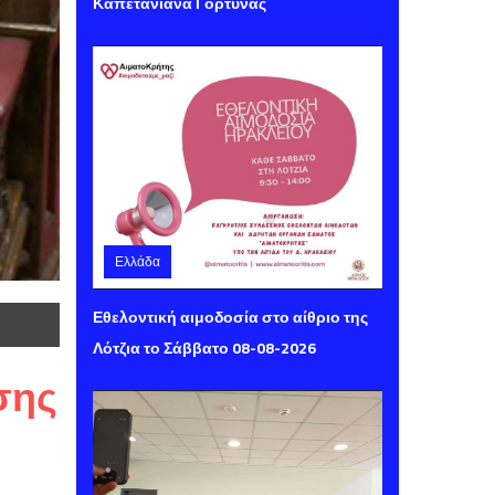
Καπετανιανά Γόρτυνας
Ελλάδα
Παρασκευή 07 Αυγούστου 2026 14:16
Εθελοντική αιμοδοσία στο αίθριο της
Λότζια το Σάββατο 08-08-2026
σης