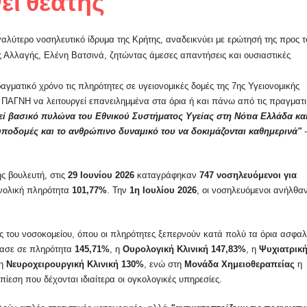
ι θεατής
αλύτερο νοσηλευτικό ίδρυμα της Κρήτης, αναδεικνύει με ερώτησή της προς τ
 Αλλαγής, Ελένη Βατσινά,
ζητώντας άμεσες απαντήσεις και ουσιαστικές
γματικό χρόνο τις πληρότητες σε υγειονομικές δομές της 7ης Υγειονομικής
ο ΠΑΓΝΗ να λειτουργεί επανειλημμένα στα όρια ή και πάνω από τις πραγματι
λεί βασικό πυλώνα του Εθνικού Συστήματος Υγείας στη Νότια Ελλάδα κα
ς υποδομές και το ανθρώπινο δυναμικό του να δοκιμάζονται καθημερινά"
-
ς βουλευτή, στις
29 Ιουνίου 2026
καταγράφηκαν
747 νοσηλευόμενοι για
υνολική πληρότητα
101,77%
. Την
1η Ιουλίου 2026
, οι νοσηλευόμενοι ανήλθαν
κές του νοσοκομείου, όπου οι πληρότητες ξεπερνούν κατά πολύ τα όρια ασφα
ασε σε πληρότητα
145,71%
, η
Ουρολογική Κλινική
147,83%
, η
Ψυχιατρική
 η
Νευροχειρουργική Κλινική
130%
, ενώ στη
Μονάδα Χημειοθεραπείας
η
πίεση που δέχονται ιδιαίτερα οι ογκολογικές υπηρεσίες.