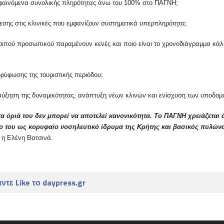
φαινόμενα συνολικής πληρότητας άνω του 100% στο ΠΑΓΝΗ;
πίεσης στις κλινικές που εμφανίζουν συστηματικά υπερπληρότητα;
 λοιπού προσωπικού παραμένουν κενές και ποιο είναι το χρονοδιάγραμμα κά
ορύφωσης της τουριστικής περιόδου;
αύξηση της δυναμικότητας, ανάπτυξη νέων κλινών και ενίσχυση των υποδομ
α όριά του δεν μπορεί να αποτελεί κανονικότητα. Το ΠΑΓΝΗ χρειάζεται
όλο του ως κορυφαίο νοσηλευτικό ίδρυμα της Κρήτης και βασικός πυλών
 η Ελένη Βατσινά.
ντε Like το daypress.gr