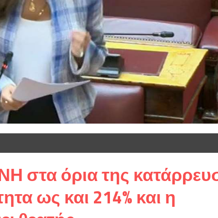
ΝΗ στα όρια της κατάρρευ
ητα ως και 214% και η