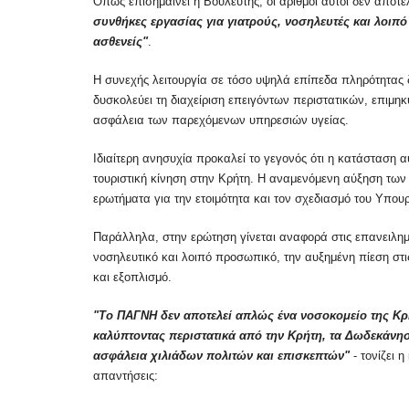
Όπως επισημαίνει η Βουλευτής, οι αριθμοί αυτοί δεν αποτ
συνθήκες εργασίας για γιατρούς, νοσηλευτές και λοιπ
ασθενείς"
.
Η συνεχής λειτουργία σε τόσο υψηλά επίπεδα πληρότητας δ
δυσκολεύει τη διαχείριση επειγόντων περιστατικών, επιμηκύ
ασφάλεια των παρεχόμενων υπηρεσιών υγείας.
Ιδιαίτερη ανησυχία προκαλεί το γεγονός ότι η κατάσταση 
τουριστική κίνηση στην Κρήτη. Η αναμενόμενη αύξηση των
ερωτήματα για την ετοιμότητα και τον σχεδιασμό του Υπουρ
Παράλληλα, στην ερώτηση γίνεται αναφορά στις επανειλημμ
νοσηλευτικό και λοιπό προσωπικό, την αυξημένη πίεση στις
και εξοπλισμό.
"Το ΠΑΓΝΗ δεν αποτελεί απλώς ένα νοσοκομείο της Κρ
καλύπτοντας περιστατικά από την Κρήτη, τα Δωδεκάνησα
ασφάλεια χιλιάδων πολιτών και επισκεπτών"
- τονίζει
απαντήσεις: