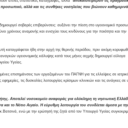
ελούν απλές στατιστικές καταγραφές, αλλά
"αντικατοπτρίζουν τις πραγματι
ό προσωπικό, αλλά και τις συνθήκες νοσηλείας που βιώνουν καθημερινά
ημιουργεί σοβαρές επιβαρύνσεις: αυξάνει την πίεση στο υγειονομικό προσω
νει χρόνους αναμονής και ενισχύει τους κινδύνους για την ποιότητα και την
αυτή καταγράφεται ήδη στην αρχή της θερινής περιόδου, πριν ακόμη κορυφωθ
 αναγκών υγειονομικής κάλυψης κατά τους μήνες αιχμής δημιουργεί εύλογα
γείου Υγείας.
ένες επισημάνσεις των εργαζομένων του ΠΑΓΝΗ για τις ελλείψεις σε ιατρικ
 εφημερίες, τις δυσκολίες λειτουργίας κρίσιμων κλινικών και τις ανάγκες σε
ήτης. Αποτελεί νοσοκομείο αναφοράς για ολόκληρη τη νησιωτική Ελλάδ
 και το Νότιο Αιγαίο. Η εύρυθμη λειτουργία του συνδέεται άμεσα με τη
 η κ.Βατσινά, ενώ με την ερώτησή της ζητά από τον Υπουργό Υγείας συγκεκρι