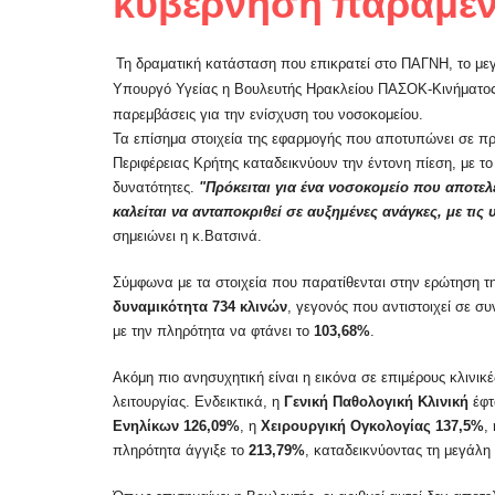
κυβέρνηση παραμένε
Τη δραματική κατάσταση που επικρατεί στο ΠΑΓΝΗ, το μεγ
Υπουργό Υγείας η Βουλευτής Ηρακλείου ΠΑΣΟΚ-Κινήματος
παρεμβάσεις για την ενίσχυση του νοσοκομείου.
Τα επίσημα στοιχεία της εφαρμογής που αποτυπώνει σε πρα
Περιφέρειας Κρήτης καταδεικνύουν την έντονη πίεση, με τ
δυνατότητες.
"Πρόκειται για ένα νοσοκομείο που αποτε
καλείται να ανταποκριθεί σε αυξημένες ανάγκες, με τι
σημειώνει η κ.Βατσινά.
Σύμφωνα με τα στοιχεία που παρατίθενται στην ερώτηση τη
δυναμικότητα 734 κλινών
, γεγονός που αντιστοιχεί σε σ
με την πληρότητα να φτάνει το
103,68%
.
Ακόμη πιο ανησυχητική είναι η εικόνα σε επιμέρους κλινι
λειτουργίας. Ενδεικτικά, η
Γενική Παθολογική Κλινική
έφτ
Ενηλίκων
126,09%
, η
Χειρουργική Ογκολογίας
137,5%
,
πληρότητα άγγιξε το
213,79%
, καταδεικνύοντας τη μεγάλη 