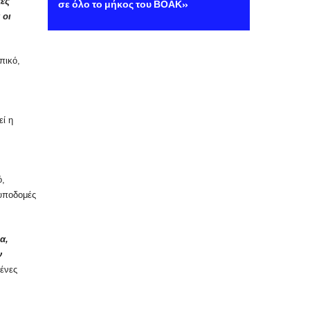
κές
σε όλο το μήκος του ΒΟΑΚ»
 οι
πικό,
εί η
ό,
 υποδομές
α,
ν
μένες