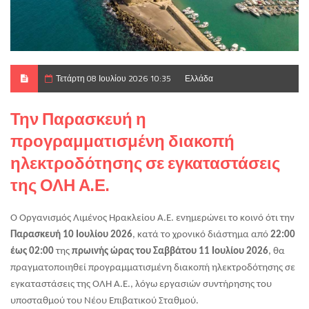
Τετάρτη 08 Ιουλίου 2026 10:35
Ελλάδα
Την Παρασκευή η
προγραμματισμένη διακοπή
ηλεκτροδότησης σε εγκαταστάσεις
της ΟΛΗ Α.Ε.
Ο Οργανισμός Λιμένος Ηρακλείου Α.Ε. ενημερώνει το κοινό ότι την 
Παρασκευή 10 Ιουλίου 2026
, κατά το χρονικό διάστημα από 
22:00 
έως 02:00
 της 
πρωινής ώρας του Σαββάτου 11 Ιουλίου 2026
, θα 
πραγματοποιηθεί προγραμματισμένη διακοπή ηλεκτροδότησης σε 
εγκαταστάσεις της ΟΛΗ Α.Ε., λόγω εργασιών συντήρησης του 
υποσταθμού του Νέου Επιβατικού Σταθμού.