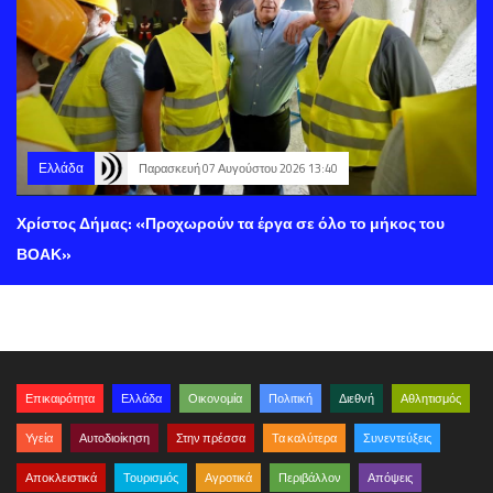
Ελλάδα
Παρασκευή 07 Αυγούστου 2026 13:40
Χρίστος Δήμας: «Προχωρούν τα έργα σε όλο το μήκος του
ΒΟΑΚ»
Επικαιρότητα
Ελλάδα
Οικονομία
Πολιτική
Διεθνή
Αθλητισμός
Υγεία
Αυτοδιοίκηση
Στην πρέσσα
Τα καλύτερα
Συνεντεύξεις
Αποκλειστικά
Τουρισμός
Αγροτικά
Περιβάλλον
Απόψεις