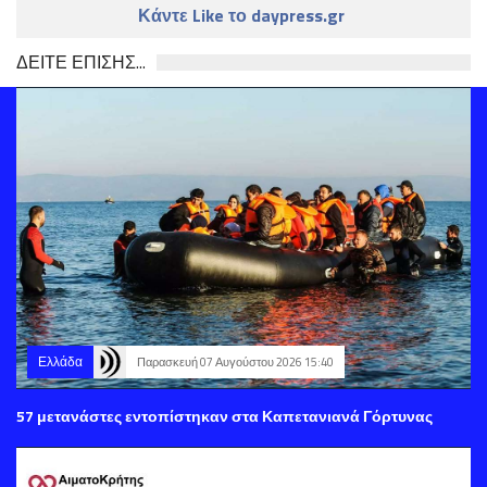
Κάντε Like το daypress.gr
ΔΕΙΤΕ ΕΠΙΣΗΣ...
Ελλάδα
Παρασκευή 07 Αυγούστου 2026 15:40
57 μετανάστες εντοπίστηκαν στα Καπετανιανά Γόρτυνας