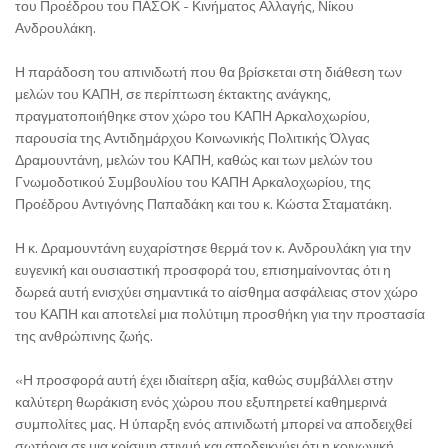
του Προέδρου του ΠΑΣΟΚ - Κινήματος Αλλαγής, Νίκου
Ανδρουλάκη.
Η παράδοση του απινιδωτή που θα βρίσκεται στη διάθεση των
μελών του ΚΑΠΗ, σε περίπτωση έκτακτης ανάγκης,
πραγματοποιήθηκε στον χώρο του ΚΑΠΗ Αρκαλοχωρίου,
παρουσία της Αντιδημάρχου Κοινωνικής Πολιτικής Όλγας
Δραμουντάνη, μελών του ΚΑΠΗ, καθώς και των μελών του
Γνωμοδοτικού Συμβουλίου του ΚΑΠΗ Αρκαλοχωρίου, της
Προέδρου Αντιγόνης Παπαδάκη και του κ. Κώστα Σταματάκη.
Η κ. Δραμουντάνη ευχαρίστησε θερμά τον κ. Ανδρουλάκη για την
ευγενική και ουσιαστική προσφορά του, επισημαίνοντας ότι η
δωρεά αυτή ενισχύει σημαντικά το αίσθημα ασφάλειας στον χώρο
του ΚΑΠΗ και αποτελεί μια πολύτιμη προσθήκη για την προστασία
της ανθρώπινης ζωής.
«Η προσφορά αυτή έχει ιδιαίτερη αξία, καθώς συμβάλλει στην
καλύτερη θωράκιση ενός χώρου που εξυπηρετεί καθημερινά
συμπολίτες μας. Η ύπαρξη ενός απινιδωτή μπορεί να αποδειχθεί
σωτήρια σε μια κρίσιμη στιγμή και αποδεικνύει ότι η κοινωνική