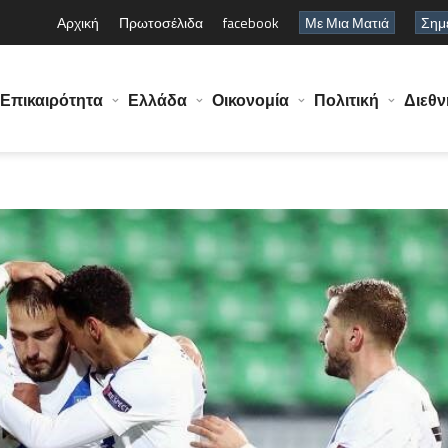
Αρχική
Πρωτοσέλιδα
facebook
Με Μια Ματιά
Σημε
Επικαιρότητα
Ελλάδα
Οικονομία
Πολιτική
Διεθν