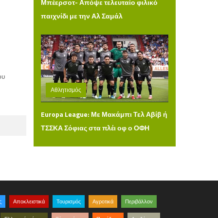
Μπέερσοτ- Απόψε τελευταίο φιλικό
παιχνίδι με την Αλ Σαμάλ
ου
Αθλητισμός
Δευτέρα 03 Αυγούστου 2026 14:36
Europa League: Με Μακάμπι Τελ Αβίβ ή
ΤΣΣΚΑ Σόφιας στα πλέι οφ ο ΟΦΗ
ς
Αποκλειστικά
Τουρισμός
Αγροτικά
Περιβάλλον