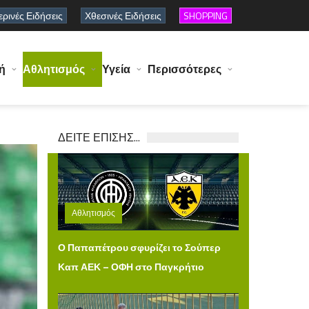
ρινές Ειδήσεις
Χθεσινές Ειδήσεις
SHOPPING
ή
Αθλητισμός
Υγεία
Περισσότερες
ΔΕΙΤΕ ΕΠΙΣΗΣ...
Αθλητισμός
Πέμπτη 06 Αυγούστου 2026 15:00
Ο Παπαπέτρου σφυρίζει το Σούπερ
Καπ ΑΕΚ – ΟΦΗ στο Παγκρήτιο