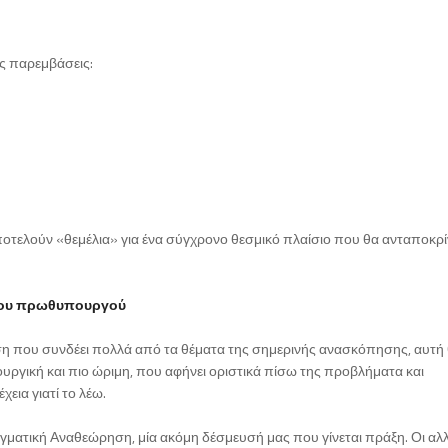
ς παρεμβάσεις:
οτελούν «θεμέλια» για ένα σύγχρονο θεσμικό πλαίσιο που θα ανταποκρί
 του πρωθυπουργού
ση που συνδέει πολλά από τα θέματα της σημερινής ανασκόπησης, αυτή 
υργική και πιο ώριμη, που αφήνει οριστικά πίσω της προβλήματα και
εια γιατί το λέω.
αγματική Αναθεώρηση, μία ακόμη δέσμευσή μας που γίνεται πράξη. Οι αλ