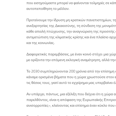
που εισηγούμαστε μπορεί να φαίνονται τολμηρές σε κάποι
αυτοπεποίθηση το μέλλον.
Προτείνουμε την ίδρυση μη κρατικών πανεπιστημίων, τ
ανεξαρτησίας της Δικαιοσύνης, τη σύνδεση της μονιμότ
κάθε απειλή πτώχευσης, την αναγνώριση της προσιτής 
αντιμετώπιση της κλιματικής κρίσης και ένα πλαίσιο 
και της κοινωνίας.
Διαφορετικές παρεμβάσεις, με έναν κοινό στόχο: μια χώρ
με ορίζοντα την επόμενη εκλογική αναμέτρηση, αλλά την
Το 2030 συμπληρώνονται 200 χρόνια από την επίσημη σ
κάναμε ορισμένα βήματα που η χώρα χρωστούσε στον εαυτ
τις θέσεις τους, γιατί αυτό το εγχείρημα μας υπερβαίνει 
Αν υπάρχει, πάντως, μια εξέλιξη που δείχνει ότι η χώρα
παρελθόντος, είναι η απόφαση της Ευρωπαϊκής Επιτροπ
ανισορροπίες», κλείνοντας και επίσημα έναν κύκλο που 