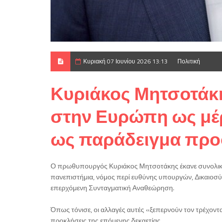
Κυριακή 07 Ιουνίου 2026 13:13
Πολιτική
Κυριάκος Μητσοτάκη
στην Ευρώπη ως μέ
ως παράδειγμα προ
Ο πρωθυπουργός Κυριάκος Μητσοτάκης έκανε συνολικό 
πανεπιστήμια, νόμος περί ευθύνης υπουργών, Δικαιοσύ
επερχόμενη Συνταγματική Αναθεώρηση.
Όπως τόνισε, οι αλλαγές αυτές «ξεπερνούν τον τρέχοντα
προκλήσεις της επόμενης δεκαετίας.