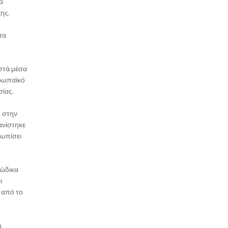
α
ης.
τα
στά μέσα
υρωπαϊκό
σίας.
υ στην
ανίστηκε
τωπίσει
Κώδικα
ι
 από το
η