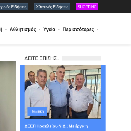
ρινές Ειδήσεις
Χθεσινές Ειδήσεις
SHOPPING
ή
Αθλητισμός
Υγεία
Περισσότερες
ΔΕΙΤΕ ΕΠΙΣΗΣ...
Πολιτική
Παρασκευή 07 Αυγούστου 2026 15:03
ΔΕΕΠ Ηρακλείου Ν.Δ.: Με έργα η