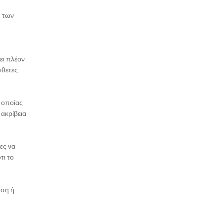
, των
ει πλέον
σθετες
ς οποίας
 ακρίβεια
ες να
τι το
ηση ή