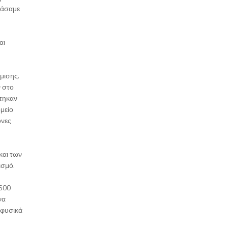
χάσαμε
αι
μισης.
ν στο
στηκαν
μείο
ονες
και των
ισμό.
.600
να
 φυσικά