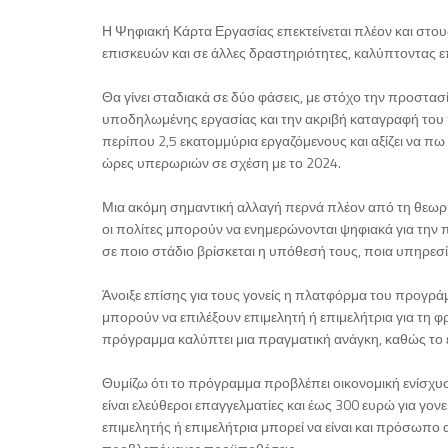
Η Ψηφιακή Κάρτα Εργασίας επεκτείνεται πλέον και στου
επισκευών και σε άλλες δραστηριότητες, καλύπτοντας 
Θα γίνει σταδιακά σε δύο φάσεις, με στόχο την προστ
υποδηλωμένης εργασίας και την ακριβή καταγραφή του
περίπου 2,5 εκατομμύρια εργαζόμενους και αξίζει να π
ώρες υπερωριών σε σχέση με το 2024.
Μια ακόμη σημαντική αλλαγή περνά πλέον από τη θεωρία 
οι πολίτες μπορούν να ενημερώνονται ψηφιακά για την 
σε ποιο στάδιο βρίσκεται η υπόθεσή τους, ποια υπηρεσία
Άνοιξε επίσης για τους γονείς η πλατφόρμα του προγράμμ
μπορούν να επιλέξουν επιμελητή ή επιμελήτρια για τη φ
πρόγραμμα καλύπτει μια πραγματική ανάγκη, καθώς το εν
Θυμίζω ότι το πρόγραμμα προβλέπει οικονομική ενίσχυ
είναι ελεύθεροι επαγγελματίες και έως 300 ευρώ για γο
επιμελητής ή επιμελήτρια μπορεί να είναι και πρόσωπο 