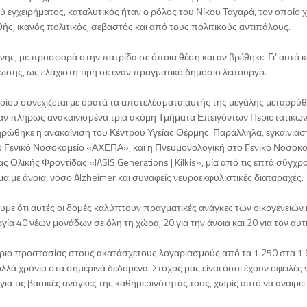
ύ εγχειρήματος, καταλυτικός ήταν ο ρόλος του Νίκου Ταγαρά, τον οποίο 
, ικανός πολιτικός, σεβαστός και από τους πολιτικούς αντιπάλους.
ύνης, με προσφορά στην πατρίδα σε όποια θέση και αν βρέθηκε. Γι’ αυτό κ
σης, ως ελάχιστη τιμή σε έναν πραγματικό δημόσιο λειτουργό.
οίου συνεχίζεται με ορατά τα αποτελέσματα αυτής της μεγάλης μεταρρύθ
ηκαν πλήρως ανακαινισμένα τρία ακόμη Τμήματα Επειγόντων Περιστατικώ
ηρώθηκε η ανακαίνιση του Κέντρου Υγείας Θέρμης. Παράλληλα, εγκαινιά
κό Γενικό Νοσοκομείο «ΑΧΕΠΑ», και η Πνευμονολογική στο Γενικό Νοσοκο
 Ολικής Φροντίδας «IASIS Generations | Kilkis», μία από τις επτά σύγχρ
με άνοια, νόσο Alzheimer και συναφείς νευροεκφυλιστικές διαταραχές.
ουμε ότι αυτές οι δομές καλύπτουν πραγματικές ανάγκες των οικογενειών 
ία 40 νέων μονάδων σε όλη τη χώρα, 20 για την άνοια και 20 για τον αυτ
 όριο προστασίας στους ακατάσχετους λογαριασμούς από τα 1.250 στα 1
ά χρόνια στα σημερινά δεδομένα. Στόχος μας είναι όσοι έχουν οφειλές 
α τις βασικές ανάγκες της καθημερινότητάς τους, χωρίς αυτό να αναιρεί