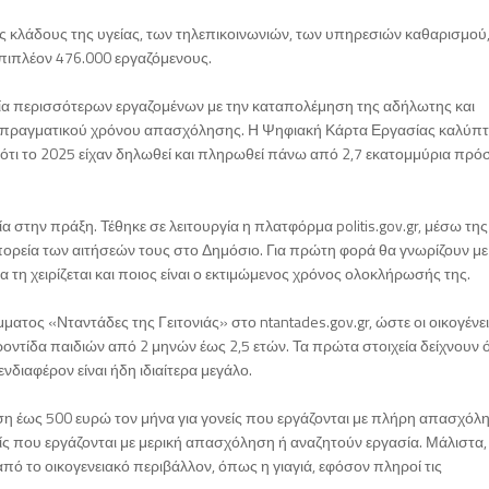
ς κλάδους της υγείας, των τηλεπικοινωνιών, των υπηρεσιών καθαρισμού
επιπλέον 476.000 εργαζόμενους.
ασία περισσότερων εργαζομένων με την καταπολέμηση της αδήλωτης και
 πραγματικού χρόνου απασχόλησης. Η Ψηφιακή Κάρτα Εργασίας καλύπτ
ω ότι το 2025 είχαν δηλωθεί και πληρωθεί πάνω από 2,7 εκατομμύρια πρό
στην πράξη. Τέθηκε σε λειτουργία η πλατφόρμα politis.gov.gr, μέσω τη
πορεία των αιτήσεών τους στο Δημόσιο. Για πρώτη φορά θα γνωρίζουν με
 τη χειρίζεται και ποιος είναι ο εκτιμώμενος χρόνος ολοκλήρωσής της.
ατος «Νταντάδες της Γειτονιάς» στο ntantades.gov.gr, ώστε οι οικογένει
ροντίδα παιδιών από 2 μηνών έως 2,5 ετών. Τα πρώτα στοιχεία δείχνουν ό
διαφέρον είναι ήδη ιδιαίτερα μεγάλο.
ση έως 500 ευρώ τον μήνα για γονείς που εργάζονται με πλήρη απασχόλ
νείς που εργάζονται με μερική απασχόληση ή αναζητούν εργασία. Μάλιστα,
από το οικογενειακό περιβάλλον, όπως η γιαγιά, εφόσον πληροί τις