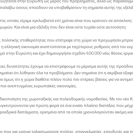
συζητείται στην Ευρώπη ως μέρος του προβλήματος, αλλά ως παράδειγμ
καταλάβω όσους σπεύδουν να υποβαθμίσουν τη σημασία αυτής της εξέλιξ
τις οποίες είχαμε εγκλωβιστεί επί χρόνια είναι που κρατούν σε απόκλιση 
ν. Και είναι μια εξέλιξη που δεν είναι ούτε τυχαία ούτε αυτονόητη.
ης πολιτικής σταθερότητας που επέτρεψε στη χώρα να προχωρήσει μπρο
 η ελληνική οικονομία αναπτύσσεται με ταχύτερους ρυθμούς από τον ε
θμό στην Ευρώπη και έχει δημιουργήσει σχεδόν 600.000 νέες θέσεις εργα
τερες δυνατότητες έχουμε να επιστρέφουμε το μέρισμα αυτής της προόδο
μαίνει ότι λύθηκαν όλα τα προβλήματα. Δεν σημαίνει ότι η ακρίβεια εξαφ
ει όμως ότι η χώρα διαθέτει πλέον πολύ πιο στέρεες βάσεις για να αντιμε
ις πιο ανεπτυγμένες ευρωπαϊκές οικονομίες.
κωδικοποίηση της χωροταξικής και πολεοδομικής νομοθεσίας. Με τον νέο 
εντρώνονται για πρώτη φορά σε ένα ενιαίο πλαίσιο διατάξεις που μέχρ
ροεδρικά διατάγματα, ορισμένα από τα οποία χρονολογούνταν ακόμη και
ο που για χρόνια ταλαιπωρούσε πολίτες, επαγγελματίες, επενδυτές και τ