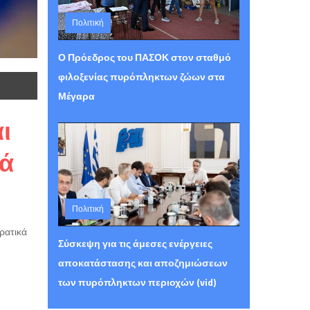
Πολιτική
Τετάρτη 05 Αυγούστου 2026 15:30
Ο Πρόεδρος του ΠΑΣΟΚ στον σταθμό
φιλοξενίας πυρόπληκτων ζώων στα
Μέγαρα
ι
λά
Πολιτική
Τετάρτη 05 Αυγούστου 2026 15:26
ρατικά
Σύσκεψη για τις άμεσες ενέργειες
αποκατάστασης και αποζημιώσεων
των πυρόπληκτων περιοχών (vid)