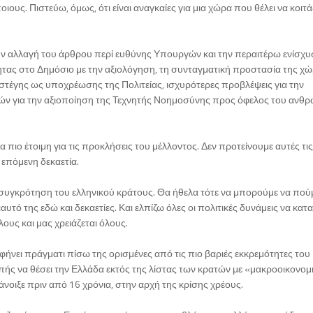
ους. Πιστεύω, όμως, ότι είναι αναγκαίες για μια χώρα που θέλει να κοιτάξ
ην αλλαγή του άρθρου περί ευθύνης Υπουργών και την περαιτέρω ενίσχυ
ητας στο Δημόσιο με την αξιολόγηση, τη συνταγματική προστασία της χ
στέγης ως υποχρέωσης της Πολιτείας, ισχυρότερες προβλέψεις για την
αρχών για την αξιοποίηση της Τεχνητής Νοημοσύνης προς όφελος του ανθ
α πιο έτοιμη για τις προκλήσεις του μέλλοντος. Δεν προτείνουμε αυτές τι
 επόμενη δεκαετία.
υγκρότηση του ελληνικού κράτους. Θα ήθελα τότε να μπορούμε να πούμ
ό της εδώ και δεκαετίες. Και ελπίζω όλες οι πολιτικές δυνάμεις να κα
όλους και μας χρειάζεται όλους.
 αφήνει πράγματι πίσω της ορισμένες από τις πιο βαριές εκκρεμότητες του
ής να θέσει την Ελλάδα εκτός της λίστας των κρατών με «μακροοικονομ
άνοιξε πριν από 16 χρόνια, στην αρχή της κρίσης χρέους.