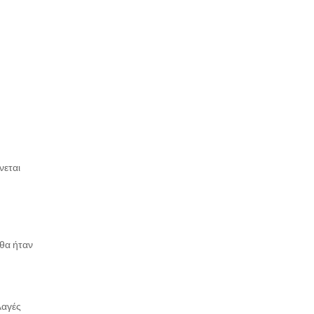
νεται
θα ήταν
λαγές