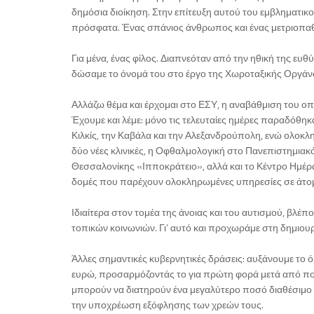
δημόσια διοίκηση. Στην επίτευξη αυτού του εμβληματικο
πρόσφατα. Ένας σπάνιος άνθρωπος και ένας μετριοπαθής
Για μένα, ένας φίλος. Διαπνεόταν από την ηθική της ευθ
δώσαμε το όνομά του στο έργο της Χωροταξικής Οργάνω
Αλλάζω θέμα και έρχομαι στο ΕΣΥ, η αναβάθμιση του οπ
Έχουμε και λέμε: μόνο τις τελευταίες ημέρες παραδόθ
Κιλκίς, την Καβάλα και την Αλεξανδρούπολη, ενώ ολοκλ
δύο νέες κλινικές, η Οφθαλμολογική στο Πανεπιστημια
Θεσσαλονίκης «Ιπποκράτειο», αλλά και το Κέντρο Ημέρας
δομές που παρέχουν ολοκληρωμένες υπηρεσίες σε άτομα 
Ιδιαίτερα στον τομέα της άνοιας και του αυτισμού, βλέπ
τοπικών κοινωνιών. Γι’ αυτό και προχωράμε στη δημιουργ
Άλλες σημαντικές κυβερνητικές δράσεις: αυξάνουμε το
ευρώ, προσαρμόζοντάς το για πρώτη φορά μετά από πολλ
μπορούν να διατηρούν ένα μεγαλύτερο ποσό διαθέσιμο γι
την υποχρέωση εξόφλησης των χρεών τους.