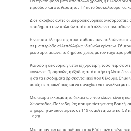
Για πρώτη φορά μετά από πολλά χρόνια, η Ελλάδα δεν 
προόδου και σταθερότητας. Γι’ αυτό δυσκολεύομαι να 
Διότι ακριβώς αυτές οι μακροοικονομικές ανισορροπίες σ
εισοδήματα των πολιτών από αυτά άλλων ευρωπαϊκών χωρώ
Είναι αποτέλεσμα της προσπάθειας των πολιτών και τ
σε μια περίοδο αλλεπάλληλων διεθνών κρίσεων. Σήμερα
μέσο όρο, μειώνει το δημόσιο χρέος με τον ταχύτερο ρυ
Και όσο η οικονομία γίνεται ισχυρότερη, τόσο περισσό
κοινωνία. Προφανώς, η έξοδος από αυτήν τη λίστα δεν ση
ή ότι τα εισοδήματα βρίσκονται εκεί που θέλουμε. Σημαίν
αυτές τις προκλήσεις και να συνεχίσει να συγκλίνει με τ
Μια ακόμα εκκρεμότητα δεκαετιών που κλείνει είναι η 
Χωροταξίας-Πολεοδομίας που ψηφίστηκε στη Βουλή, συγκ
σήμερα ήταν διάσπαρτες σε 119 νομοθετήματα και 53 π
1923!
Μια σημαντική μεταρρύθμιση που βάζει τάξη σε ένα πεδί