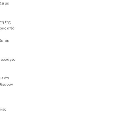
ει με
ση της
ώρας από
ρώπου
ς αλλαγές
ε ότι
ταθέσουν
ικές