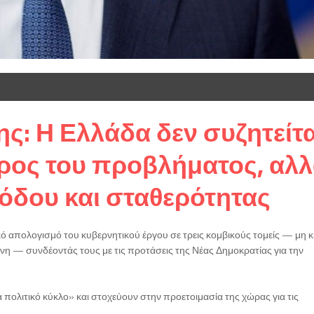
ς: Η Ελλάδα δεν συζητείτα
ρος του προβλήματος, αλ
όδου και σταθερότητας
απολογισμό του κυβερνητικού έργου σε τρεις κομβικούς τομείς — μη κ
νη — συνδέοντάς τους με τις προτάσεις της Νέας Δημοκρατίας για την
 πολιτικό κύκλο» και στοχεύουν στην προετοιμασία της χώρας για τις