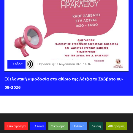
Ελλάδα
Παρασκευή 07 Αυγούστου 2026 14:16
Εθελοντική αιμοδοσία στο αίθριο της Λότζια το Σάββατο 08-
08-2026
Επικαιρότητα
Ελλάδα
Οικονομία
Πολιτική
Διεθνή
Αθλητισμός