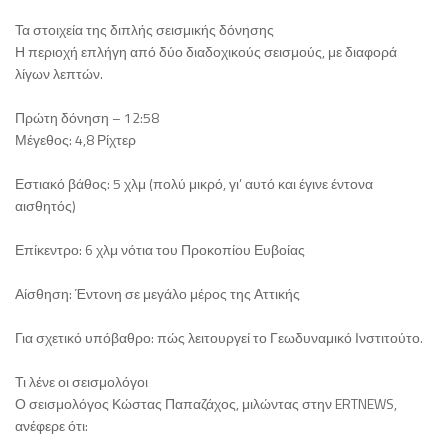
Τα στοιχεία της διπλής σεισμικής δόνησης
Η περιοχή επλήγη από δύο διαδοχικούς σεισμούς, με διαφορά
λίγων λεπτών.
Πρώτη δόνηση – 12:58
Μέγεθος: 4,8 Ρίχτερ
Εστιακό βάθος: 5 χλμ (πολύ μικρό, γι’ αυτό και έγινε έντονα
αισθητός)
Επίκεντρο: 6 χλμ νότια του Προκοπίου Ευβοίας
Αίσθηση: Έντονη σε μεγάλο μέρος της Αττικής
Για σχετικό υπόβαθρο: πώς λειτουργεί το Γεωδυναμικό Ινστιτούτο.
Τι λένε οι σεισμολόγοι
Ο σεισμολόγος Κώστας Παπαζάχος, μιλώντας στην ERTNEWS,
ανέφερε ότι: