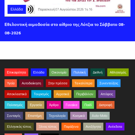
Ελλάδα
Παρασκευή 07 Αυγούστου 2026 14:16
Εθελοντική αιμοδοσία στο αίθριο της Λότζια το Σάββατο 08-
08-2026
Επικαιρότητα
Ελλάδα
Οικονομία
Πολιτική
Διεθνή
Αθλητισμός
Υγεία
Αυτοδιοίκηση
Στην πρέσσα
Τα καλύτερα
Συνεντεύξεις
Αποκλειστικά
Τουρισμός
Αγροτικά
Περιβάλλον
Απόψεις
Πολιτισμός
Εργασία
Άρθρα
Γυναίκα
Παιδί
Διατροφή
Συνταγές
Επιστήμη
Τεχνολογία
Κοσμικά
Auto-Moto
Ελληνικός τύπος
Ξένος τύπος
Παράξενα
Ανεξήγητα
Ανέκδοτα