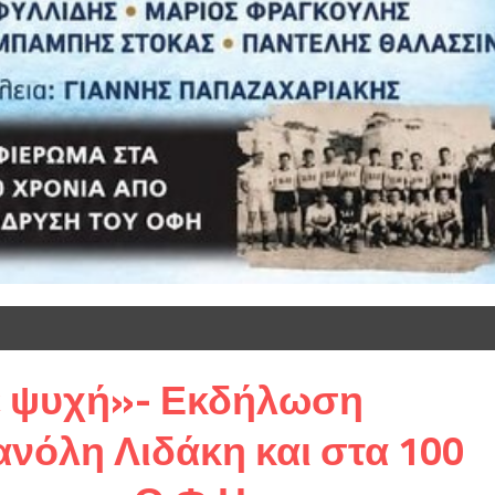
χε ψυχή»- Εκδήλωση
νόλη Λιδάκη και στα 100