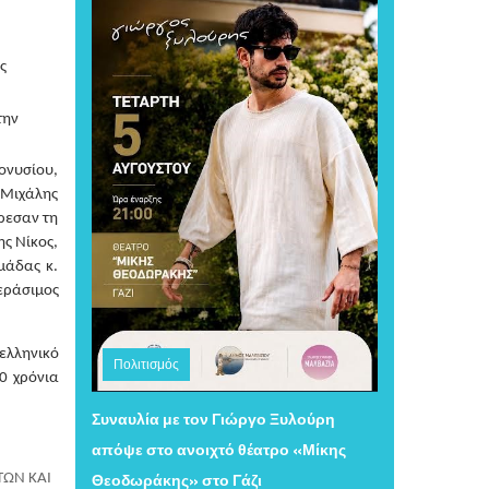
 
ην 
νυσίου, 
Μιχάλης 
εσαν τη 
 Νίκος, 
άδας κ. 
ράσιμος 
ελληνικό 
Πολιτισμός
 χρόνια 
Τετάρτη 05 Αυγούστου 2026 10:29
Συναυλία με τον Γιώργο Ξυλούρη
απόψε στο ανοιχτό θέατρο «Μίκης
Θεοδωράκης» στο Γάζι
ΩΝ ΚΑΙ 