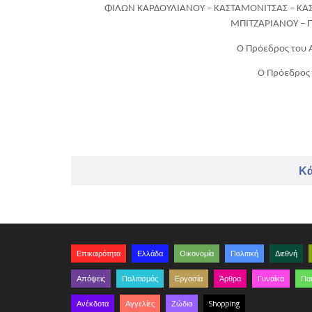
ΦΙΛΩΝ ΚΑΡΔΟΥΛΙΑΝΟΥ – ΚΑΣΤΑΜΟΝΙΤΣΑΣ – ΚΑΣΤ
ΜΠΙΤΖΑΡΙΑΝΟΥ – 
Ο Πρόεδρος του 
Ο Πρόεδρος 
Κά
Επικαιρότητα
Ελλάδα
Οικονομία
Πολιτική
Διεθνή
Απόψεις
Πολιτισμός
Εργασία
Άρθρα
Γυναίκα
Παι
Ανέκδοτα
Αγγελίες
Ζώδια
Shopping