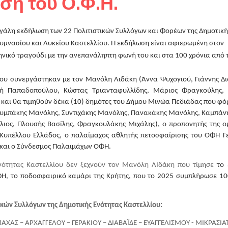
ση του Ο.Φ.Η.
γάλη εκδήλωση των 22 Πολιτιστικών Συλλόγων και Φορέων της Δημοτικής
Γυμνασίου και Λυκείου Καστελλίου. Η εκδήλωση είναι αφιερωμένη στον 
ληνικό τραγούδι με την ανεπανάληπτη φωνή του και στα 100 χρόνια από τ
ου συνεργάστηκαν με τον Μανόλη Λιδάκη (Άννα Ψυχογιού, Γιάννης Διο
ωή Παπαδοπούλου, Κώστας Τριανταφυλλίδης, Μάριος Φραγκούλης, 
και θα τιμηθούν δέκα (10) δημότες του Δήμου Μινώα Πεδιάδας που φόρ
υμπάκης Μανόλης, Συντιχάκης Μανόλης, Πανακάκης Μανόλης, Καμπάνης
λιος, Πλουσής Βασίλης, Φραγκουλάκης Μιχάλης), ο προπονητής της ομ
υ Κυπέλλου Ελλάδος, ο παλαίμαχος αθλητής πετοσφαίρισης του ΟΦΗ Γε
και ο Σύνδεσμος Παλαιμάχων ΟΦΗ.  
 Ενότητας Καστελλίου δεν ξεχνούν τον Μανόλη ΛΙδάκη που τίμησε 
το 
Η, το ποδοσφαιρικό καμάρι της Κρήτης, που το 2025 συμπλήρωσε 100
ικών Συλλόγων της Δημοτικής Ενότητας Καστελλίου:
ΑΣ – ΑΡΧΑΓΓΕΛΟΥ – ΓΕΡΑΚΙΟΥ – ΔΙΑΒΑΪΔΕ – ΕΥΑΓΓΕΛΙΣΜΟΥ - ΜΙΚΡΑΣΙΑΤ