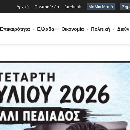
Αρχική
Πρωτοσέλιδα
facebook
Με Μια Ματιά
Σημε
Επικαιρότητα
Ελλάδα
Οικονομία
Πολιτική
Διεθν