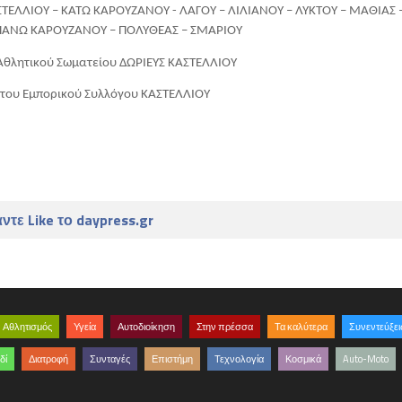
ΕΛΛΙΟΥ – ΚΑΤΩ ΚΑΡΟΥΖΑΝΟΥ - ΛΑΓΟΥ – ΛΙΛΙΑΝΟΥ – ΛΥΚΤΟΥ – ΜΑΘΙΑΣ –
ΠΑΝΩ ΚΑΡΟΥΖΑΝΟΥ – ΠΟΛΥΘΕΑΣ – ΣΜΑΡΙΟΥ 
Αθλητικού Σωματείου ΔΩΡΙΕΥΣ ΚΑΣΤΕΛΛΙΟΥ
του Εμπορικού Συλλόγου ΚΑΣΤΕΛΛΙΟΥ
ντε Like το daypress.gr
Αθλητισμός
Υγεία
Αυτοδιοίκηση
Στην πρέσσα
Τα καλύτερα
Συνεντεύξει
δί
Διατροφή
Συνταγές
Επιστήμη
Τεχνολογία
Κοσμικά
Auto-Moto