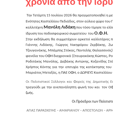
χρόνια από την ίδρυ
Την Τετάρτη 15 Ιουλίου 2026 θα πραγματοποιηθεί η με
Ενότητας Καστελλίου Πεδιάδος, στον αύλειο χώρο του 
Μανόλη Λιδάκη
καλλιτέχνη 
 που τόσο τίμησε το ελ
Ο.Φ.Η. 
ίδρυση του ποδοσφαιρικού σωματείου  του 
Στην εκδήλωση θα συμμετέχουν αρκετοί καλλιτέχνες π
Γιάννης Λιδάκης, Γιώργος Νικηφόρου Ζερβάκης, Ζ
Τζουγανάκης, Μπάμπης Στόκας, Παντελής Θαλασσινός) 
φανέλα του ΟΦΗ διαχρονικά (Σταυρακάκης Κώστας, Ρο
Ροδιτάκης Μανόλης, Δαβάκης Αντώνης, Κοζανίδης Στέ
Χρήστος Κόντης για την επιτυχία της κατάκτησης το
Μαριάτος Μεταξάς, η ΠΑΕ ΟΦΗ, ο ΔΩΡΙΕΥΣ Καστελλίου 
Οι Πολιτιστικοί Σύλλογοι και Φορείς της Δημοτικής
τραγούδι με την ανεπανάληπτη φωνή του και  τον ΟΦ
ζωής. 
Οι Πρόεδροι των Πολιτιστ
ΑΓΙΑΣ ΠΑΡΑΣΚΕΥΗΣ – ΑΜΑΡΙΑΝΟΥ – ΑΠΟΣΤΟΛΩΝ – ΑΡΜΑΧ